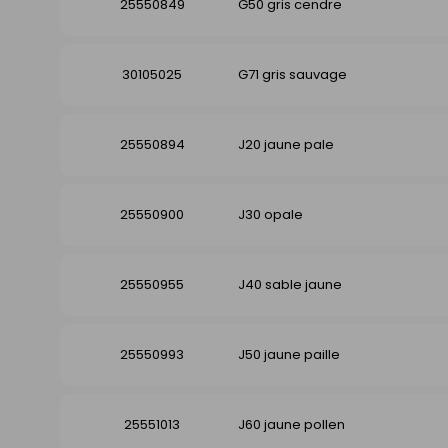
25550849
G50 gris cendre
30105025
G71 gris sauvage
25550894
J20 jaune pale
25550900
J30 opale
25550955
J40 sable jaune
25550993
J50 jaune paille
25551013
J60 jaune pollen