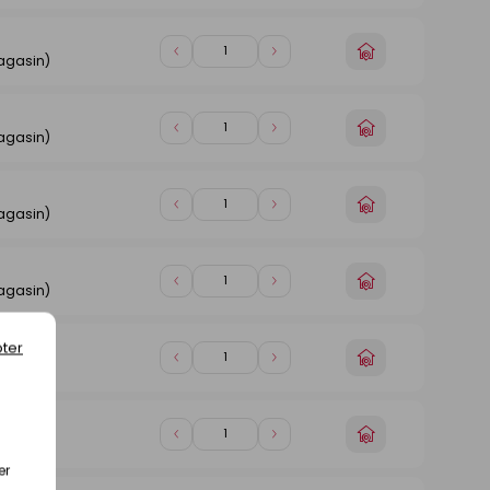
de
de
magasin
1
1
Choisir
Diminuer
Augmenter
agasin)
un
de
de
magasin
1
1
Choisir
Diminuer
Augmenter
agasin)
un
de
de
magasin
1
1
Choisir
Diminuer
Augmenter
agasin)
un
de
de
magasin
1
1
Choisir
Diminuer
Augmenter
agasin)
un
de
de
magasin
1
1
ter
Choisir
Diminuer
Augmenter
agasin)
un
de
de
magasin
1
1
Choisir
Diminuer
Augmenter
agasin)
un
de
de
er
magasin
1
1