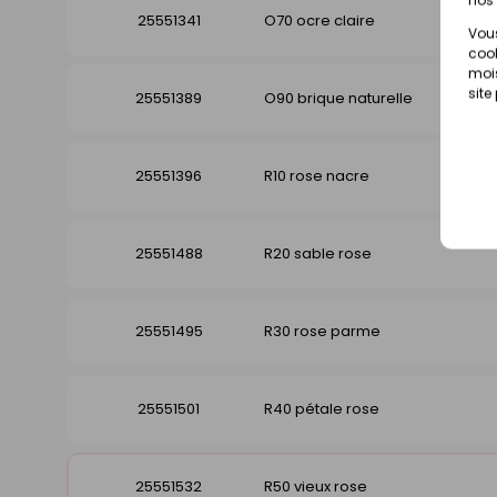
25551341
O70 ocre claire
Vous
cook
mois
site
25551389
O90 brique naturelle
25551396
R10 rose nacre
25551488
R20 sable rose
25551495
R30 rose parme
25551501
R40 pétale rose
25551532
R50 vieux rose