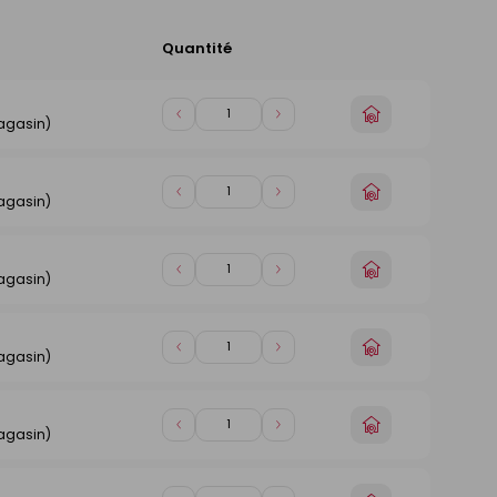
Quantité
Ajouter
au
panier
Choisir
Diminuer
Augmenter
agasin)
un
de
de
magasin
1
1
Choisir
Diminuer
Augmenter
agasin)
un
de
de
magasin
1
1
Choisir
Diminuer
Augmenter
agasin)
un
de
de
magasin
1
1
Choisir
Diminuer
Augmenter
agasin)
un
de
de
magasin
1
1
Choisir
Diminuer
Augmenter
agasin)
un
de
de
magasin
1
1