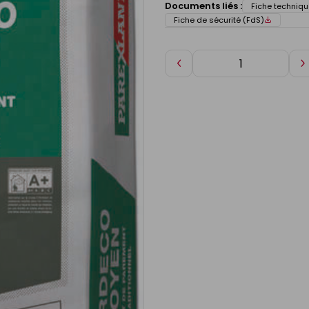
Documents liés :
Fiche techniqu
Fiche de sécurité (FdS)
Diminuer
A
de
d
1
1