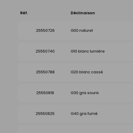
Réf.
Déclinaison
25550726
G00 naturel
25550740
G10 blanc lumière
25550788
G20 blanc cassé
25550818
G30 gris souris
25550825
G40 gris fumé