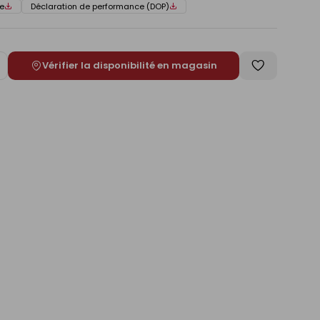
e
Déclaration de performance (DOP)
Vérifier la disponibilité en magasin
ugmenter
Enregistrer
e
comme
liste