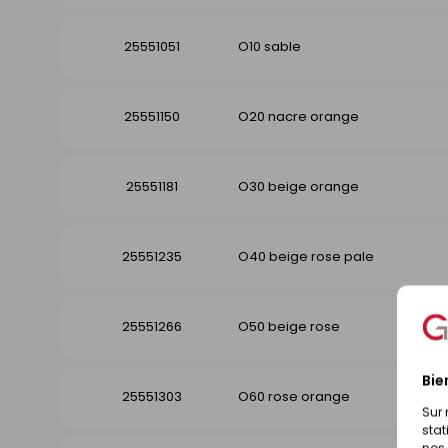
25551051
O10 sable
25551150
O20 nacre orange
25551181
O30 beige orange
25551235
O40 beige rose pale
25551266
O50 beige rose
Bie
25551303
O60 rose orange
Sur 
stat
nos 