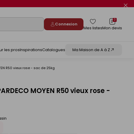
Fer
le
flas
info
0
Connexion
Mes listes
Mon devis
ur les pros
Inspirations
Catalogues
Ma Maison de A à Z
YEN R50 vieux rose - sac de 25kg
n PARDECO MOYEN R50 vieux rose -
asin