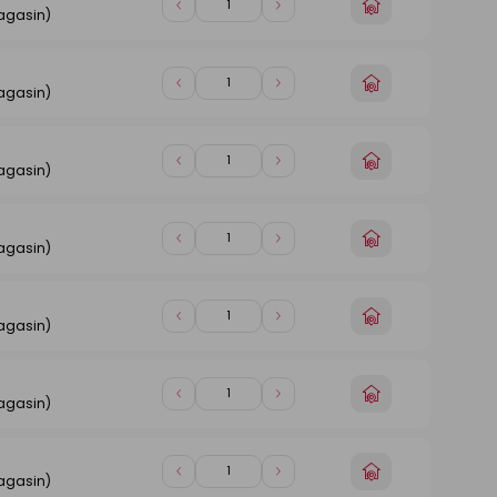
Choisir
Diminuer
Augmenter
agasin)
un
de
de
magasin
1
1
Choisir
Diminuer
Augmenter
agasin)
un
de
de
magasin
1
1
Choisir
Diminuer
Augmenter
agasin)
un
de
de
magasin
1
1
Choisir
Diminuer
Augmenter
agasin)
un
de
de
magasin
1
1
Choisir
Diminuer
Augmenter
agasin)
un
de
de
magasin
1
1
Choisir
Diminuer
Augmenter
agasin)
un
de
de
magasin
1
1
Choisir
Diminuer
Augmenter
agasin)
un