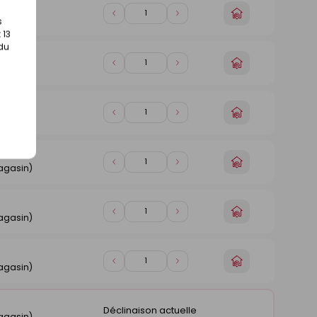
Choisir
Diminuer
Augmenter
agasin)
s
un
de
de
 13
magasin
1
1
 du
Choisir
Diminuer
Augmenter
agasin)
un
de
de
magasin
1
1
Choisir
Diminuer
Augmenter
agasin)
un
de
de
magasin
1
1
Choisir
Diminuer
Augmenter
agasin)
un
de
de
magasin
1
1
Choisir
Diminuer
Augmenter
agasin)
un
de
de
magasin
1
1
Choisir
Diminuer
Augmenter
agasin)
un
de
de
magasin
1
1
Déclinaison actuelle
agasin)