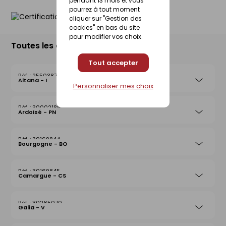
pendant 13 mois et vous
pourrez à tout moment
cliquer sur "Gestion des
cookies" en bas du site
pour modifier vos choix.
Toutes les déclinaisons
Tout accepter
25503876
Aitana - I
Personnaliser mes choix
30002186
Ardoisé - PN
30169844
Bourgogne - BO
30169845
Camargue - CS
30265070
Galia - V