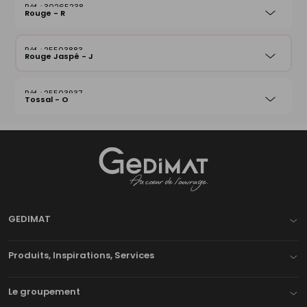
30265238
Rouge - R
25503883
Rouge Jaspé - J
25503937
Tossal - O
Gedimat
- AU COEUR DE L'OUVRAGE
GEDIMAT
Produits, Inspirations, Services
Le groupement