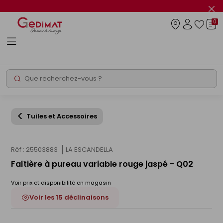
Panneau de gestion des cookies
Fer
le
0
flas
Connexio
info
Rechercher
Chantier express
Tuiles et Accessoires
Réf : 25503883
LA ESCANDELLA
Faîtière à pureau variable rouge jaspé - Q02
Voir prix et disponibilité en magasin
Voir les 15 déclinaisons