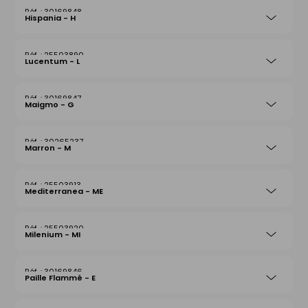
30169848
Hispania - H
25503890
Lucentum - L
30169847
Maigmo - G
30265237
Marron - M
25503913
Mediterranea - ME
25503920
Milenium - MI
30169846
Paille Flammé - E