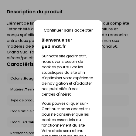
Description du produit
Elément de finition en terre cuite à emboitement qui complète
l'étanchéité au faîtage. Placé au sommet de la toiture et
Continuer sans accepter
conçu spécifiquement pour s'adapter à la ligne de rencontre
Bienvenue sur
entre deux pans de couverture. Accessoire commun aux
modèles de tuiles de la gamme Traditionnelle, Canal 50,
gedimat.fr
Grand Sud, Tamaris, Marseille. 2,5 pièces/ML. 140
Sur notre site gedimat.fr,
pièces/palette. Garantie 35 ans.
nous avons besoin de
Caractéristiques du produit
cookies pour suivre les
statistiques du site afin
d'optimiser votre expérience
Coloris :
Rouge et nuances
de navigation et d'adapter
nos publicités à vos
Matière :
Terre cuite
centres d'intérêt.
Type de produit :
Faîtières - Arêtiers
Vous pouvez cliquer sur «
Continuer sans accepter »
Code article chez le fournisseur :
Q02J
pour ne conserver que les
cookies essentiels au
Code EAN :
8433002007548
fonctionnement du site.
Votre choix sera retenu
Référence produit nationale Gedimat :
25503883