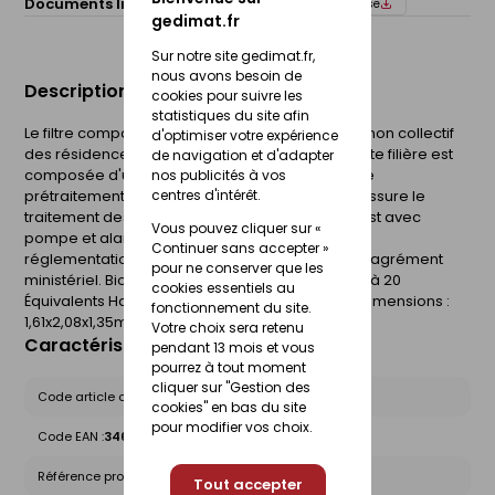
Documents liés :
Fiche technique
Notice de pose
gedimat.fr
Sur notre site gedimat.fr,
nous avons besoin de
Description du produit
cookies pour suivre les
statistiques du site afin
Le filtre compact est destiné à l'assainissement non collectif
d'optimiser votre expérience
des résidences principales ou secondaires. Cette filière est
de navigation et d'adapter
composée d'une fosse toutes eaux qui assure le
nos publicités à vos
prétraitement des eaux brutes et d'un filtre qui assure le
centres d'intérêt.
traitement des eaux prétraitées. Cette version est avec
Vous pouvez cliquer sur «
pompe et alarme intégrées conformément à la
Continuer sans accepter »
réglementation. Les 2 modèles bénéficient d'un agrément
pour ne conserver que les
ministériel. Biomeris présente une gamme de 4 à 20
cookies essentiels au
Équivalents Habitants. Volume utile : 1400 litres. Dimensions :
fonctionnement du site.
1,61x2,08x1,35m.
Votre choix sera retenu
Caractéristiques du produit
pendant 13 mois et vous
pourrez à tout moment
cliquer sur "Gestion des
Code article chez le fournisseur :
BIO4P
cookies" en bas du site
pour modifier vos choix.
Code EAN :
3463900018945
Référence produit nationale Gedimat :
30299986
Tout accepter