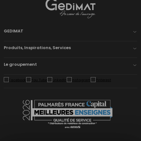
Gedimat
- AU COEUR DE L'OUVRAGE
GEDIMAT
Produits, Inspirations, Services
Le groupement