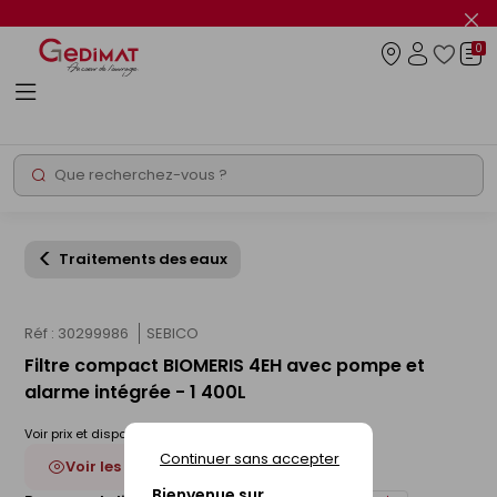
Panneau de gestion des cookies
Fer
le
0
flas
Connexio
info
Rechercher
Chantier express
Traitements des eaux
Réf : 30299986
SEBICO
Filtre compact BIOMERIS 4EH avec pompe et
alarme intégrée - 1 400L
Voir prix et disponibilité en magasin
Continuer sans accepter
Voir les 4 déclinaisons
Bienvenue sur