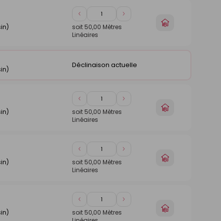
panier
Diminuer
Augmenter
Choisir
de
de
in)
soit
50,00
Mètres
un
Linéaires
1
1
magasin
Déclinaison actuelle
in)
Diminuer
Augmenter
Choisir
de
de
in)
soit
50,00
Mètres
un
Linéaires
1
1
magasin
Diminuer
Augmenter
Choisir
de
de
in)
soit
50,00
Mètres
un
Linéaires
1
1
magasin
Diminuer
Augmenter
Choisir
de
de
in)
soit
50,00
Mètres
un
Linéaires
1
1