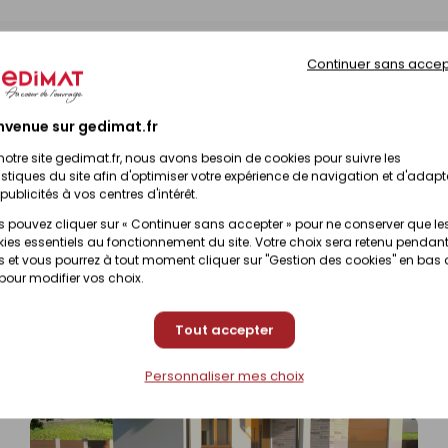
Continuer sans accep
Prix en magasin
nibilité selon magasin
(contactez votre magas
nvenue sur gedimat.fr
notre site gedimat.fr, nous avons besoin de cookies pour suivre les
Prix en magasin
istiques du site afin d'optimiser votre expérience de navigation et d'adapt
nibilité selon magasin
(contactez votre magas
publicités à vos centres d'intérêt.
 pouvez cliquer sur « Continuer sans accepter » pour ne conserver que le
ies essentiels au fonctionnement du site. Votre choix sera retenu pendant
 et vous pourrez à tout moment cliquer sur "Gestion des cookies" en bas
Prix en magasin
 pour modifier vos choix.
nibilité selon magasin
(contactez votre magas
Tout accepter
Personnaliser mes choix