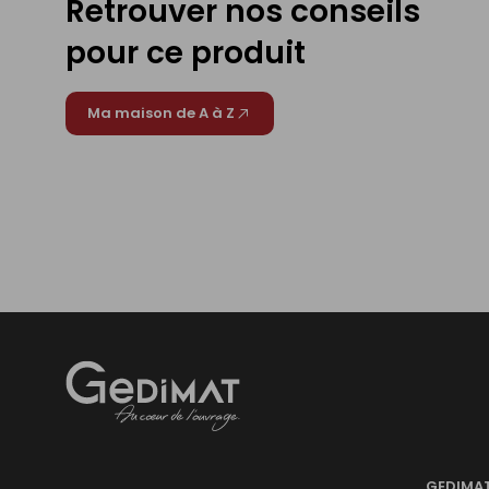
Retrouver nos conseils
pour ce produit
Ma maison de A à Z
Gedimat
- AU COEUR DE L'OUVRAGE
GEDIMA