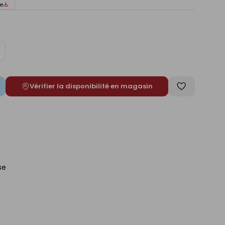
e
ugmenter
e
Vérifier la disponibilité en magasin
Enregistrer
comme
liste
se