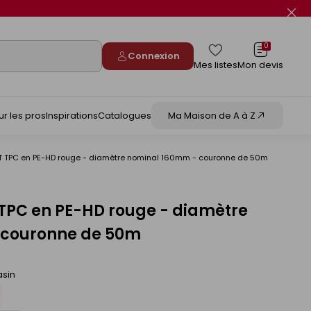
Fer
le
flas
info
0
Connexion
Mes listes
Mon devis
ur les pros
Inspirations
Catalogues
Ma Maison de A à Z
T TPC en PE-HD rouge - diamètre nominal 160mm - couronne de 50m
TPC en PE-HD rouge - diamètre
 couronne de 50m
asin