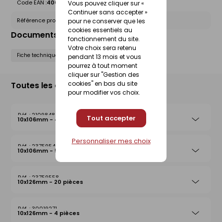
Code EAN :
4006209335123
Vous pouvez cliquer sur «
Continuer sans accepter »
Référence produit nationale Gedimat :
21098475
pour ne conserver que les
cookies essentiels au
Documents liés
fonctionnement du site.
Votre choix sera retenu
Fiche technique
pendant 13 mois et vous
pourrez à tout moment
cliquer sur "Gestion des
cookies" en bas du site
Toutes les déclinaisons
pour modifier vos choix.
21098482
Tout accepter
10x106mm - 4 pièces
Personnaliser mes choix
23759541
10x106mm - 50 pièces
23759558
10x126mm - 20 pièces
30019271
10x126mm - 4 pièces