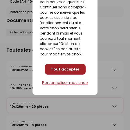
Code EAN :
4006209408551
Vous pouvez cliquer sur «
Continuer sans accepter »
Référence produit nationale Gedimat :
23759558
pour ne conserver que les
cookies essentiels au
Documents liés
fonctionnement du site.
Votre choix sera retenu
Fiche technique
pendant 13 mois et vous
pourrez à tout moment
cliquer sur "Gestion des
cookies" en bas du site
Toutes les déclinaisons
pour modifier vos choix.
21098482
Tout accepter
10x106mm - 4 pièces
Personnaliser mes choix
23759541
10x106mm - 50 pièces
23759558
10x126mm - 20 pièces
30019271
10x126mm - 4 pièces