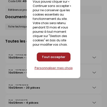
Code EAN :
4006209335222
Vous pouvez cliquer sur «
Continuer sans accepter »
Référence produit nationale Gedimat :
21098529
pour ne conserver que les
cookies essentiels au
Documents liés
fonctionnement du site.
Votre choix sera retenu
Fiche technique
pendant 13 mois et vous
pourrez à tout moment
cliquer sur "Gestion des
cookies" en bas du site
Toutes les déclinaisons
pour modifier vos choix.
21098482
Tout accepter
10x106mm - 4 pièces
Personnaliser mes choix
23759541
10x106mm - 50 pièces
23759558
10x126mm - 20 pièces
30019271
10x126mm - 4 pièces