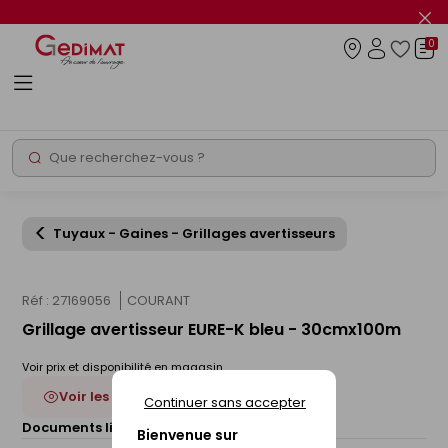
Panneau de gestion des cookies
Fer
le
0
flas
Connexio
info
Rechercher
Chantier express
Tuyaux - Gaines - Grillages avertisseurs
Réf : 27169056
COURANT
Grillage avertisseur EURE-K bleu - 30cmx100m
Voir prix et disponibilité en magasin
Voir les 5 déclinaisons
Continuer sans accepter
Documents liés :
Fiche technique
Bienvenue sur