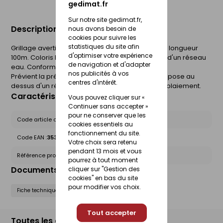
gedimat.fr
Sur notre site gedimat.fr,
Description du produit
nous avons besoin de
cookies pour suivre les
statistiques du site afin
Grillage avertisseur en rouleau hauteur 30 cm et longueur
d'optimiser votre expérience
100m. Coloris Bleu pour prévenir de la présence d'un réseau
de navigation et d'adapter
eau. Conforme à la norme NF EN 12613.
nos publicités à vos
Prévient la présence d'un ouvrage enterré et se pose au
centres d'intérêt.
dessus d'un réseau dans la tranchée avant remblaiement.
Caractéristiques du produit
Vous pouvez cliquer sur «
Continuer sans accepter »
pour ne conserver que les
Code article chez le fournisseur :
60102540
cookies essentiels au
fonctionnement du site.
Code EAN :
3530830600066
Votre choix sera retenu
pendant 13 mois et vous
Référence produit nationale Gedimat :
27169056
pourrez à tout moment
Documents liés
cliquer sur "Gestion des
cookies" en bas du site
pour modifier vos choix.
Fiche technique
Tout accepter
Toutes les déclinaisons