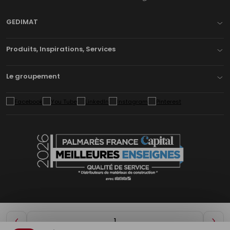
GEDIMAT
Produits, Inspirations, Services
Le groupement
Diminuer
Aug