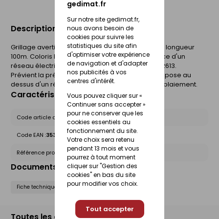
gedimat.fr
Sur notre site gedimat.fr,
Description du produit
nous avons besoin de
cookies pour suivre les
statistiques du site afin
Grillage avertisseur en rouleau hauteur 30 cm et longueur
d'optimiser votre expérience
100m. Coloris Rouge pour prévenir de la présence d'un
de navigation et d'adapter
réseau électrique. Conforme à la norme NF EN 12613.
nos publicités à vos
Prévient la présence d'un ouvrage enterré et se pose au
centres d'intérêt.
dessus d'un réseau dans la tranchée avant remblaiement.
Caractéristiques du produit
Vous pouvez cliquer sur «
Continuer sans accepter »
pour ne conserver que les
Code article chez le fournisseur :
60062540
cookies essentiels au
fonctionnement du site.
Code EAN :
3530830600059
Votre choix sera retenu
pendant 13 mois et vous
Référence produit nationale Gedimat :
27169018
pourrez à tout moment
Documents liés
cliquer sur "Gestion des
cookies" en bas du site
pour modifier vos choix.
Fiche technique
Tout accepter
Toutes les déclinaisons