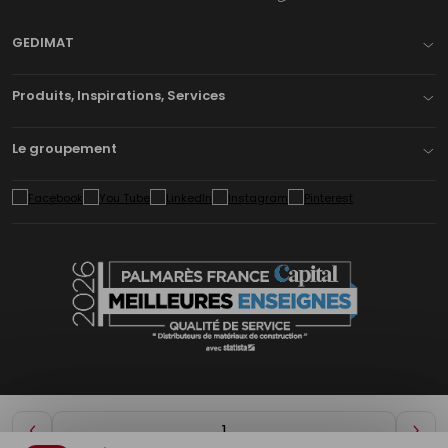
GEDIMAT
Produits, Inspirations, Services
Le groupement
Diminuer
Aug