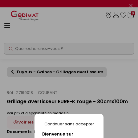
Panneau de gestion des cookies
Fer
le
0
flas
Connexio
info
Rechercher
Chantier express
Tuyaux - Gaines - Grillages avertisseurs
Réf : 27169018
COURANT
Grillage avertisseur EURE-K rouge - 30cmx100m
Voir prix et disponibilité en magasin
Voir les 5 déclinaisons
Continuer sans accepter
Documents liés :
Fiche technique
Bienvenue sur