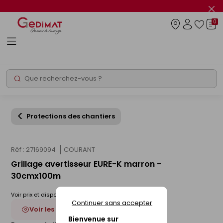
Panneau de gestion des cookies
Fer
le
0
flas
Connexio
info
Rechercher
Chantier express
Protections des chantiers
Réf : 27169094
COURANT
Grillage avertisseur EURE-K marron -
30cmx100m
Voir prix et disponibilité en magasin
Continuer sans accepter
Voir les 5 déclinaisons
Bienvenue sur