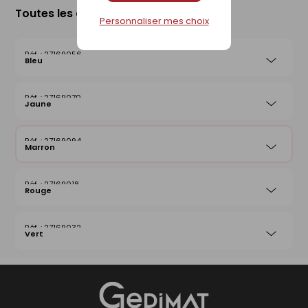
Toutes les déclinaisons
Personnaliser mes choix
27169056
Bleu
27169070
Jaune
27169094
Marron
27169018
Rouge
27169032
Vert