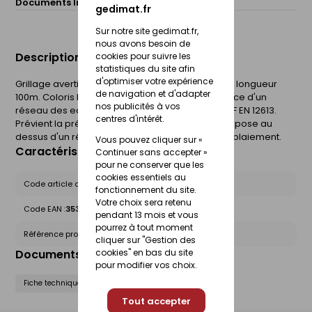
Documents liés :
Fiche technique
gedimat.fr
Sur notre site gedimat.fr,
nous avons besoin de
Description du produit
cookies pour suivre les
statistiques du site afin
d'optimiser votre expérience
Grillage avertisseur en rouleau hauteur 30 cm et longueur
de navigation et d'adapter
100m. Coloris Marron pour prévenir de la présence d'un
nos publicités à vos
réseau des eaux usées. Conforme à la norme NF EN 12613.
centres d'intérêt.
Prévient la présence d'un ouvrage enterré et se pose au
dessus d'un réseau dans la tranchée avant remblaiement.
Vous pouvez cliquer sur «
Caractéristiques du produit
Continuer sans accepter »
pour ne conserver que les
cookies essentiels au
Code article chez le fournisseur :
60162540
fonctionnement du site.
Votre choix sera retenu
Code EAN :
3530830600332
pendant 13 mois et vous
pourrez à tout moment
Référence produit nationale Gedimat :
27169094
cliquer sur "Gestion des
Documents liés
cookies" en bas du site
pour modifier vos choix.
Fiche technique
Tout accepter