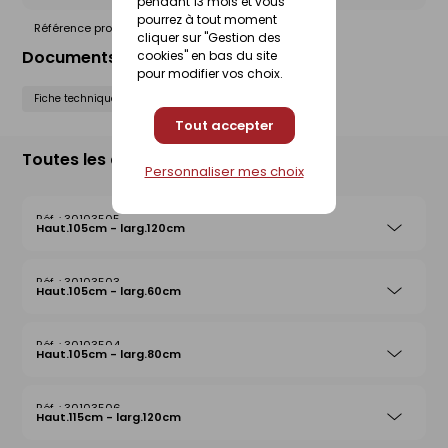
pendant 13 mois et vous
pourrez à tout moment
Référence produit nationale Gedimat :
30103499
cliquer sur "Gestion des
Documents liés
cookies" en bas du site
pour modifier vos choix.
Fiche technique
Tout accepter
Toutes les déclinaisons
Personnaliser mes choix
30103505
Haut.105cm - larg.120cm
30103503
Haut.105cm - larg.60cm
30103504
Haut.105cm - larg.80cm
30103506
Haut.115cm - larg.120cm