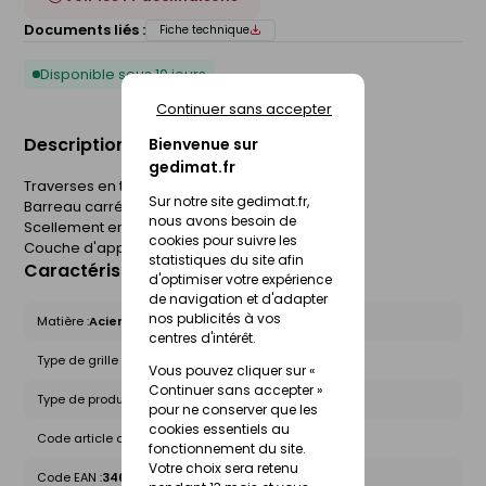
Documents liés :
Fiche technique
Disponible sous 10 jours
Continuer sans accepter
Description du produit
Bienvenue sur
gedimat.fr
Traverses en tube de 20mm
Sur notre site gedimat.fr,
Barreau carré plein de 12mm
nous avons besoin de
Scellement en tableau
cookies pour suivre les
Couche d'apprêt noir.
statistiques du site afin
Caractéristiques du produit
d'optimiser votre expérience
de navigation et d'adapter
nos publicités à vos
Matière :
Acier
centres d'intérêt.
Type de grille :
Prête à poser
Vous pouvez cliquer sur «
Continuer sans accepter »
Type de produit :
Grilles de défense
pour ne conserver que les
cookies essentiels au
Code article chez le fournisseur :
GO95/60
fonctionnement du site.
Votre choix sera retenu
Code EAN :
3462441083146