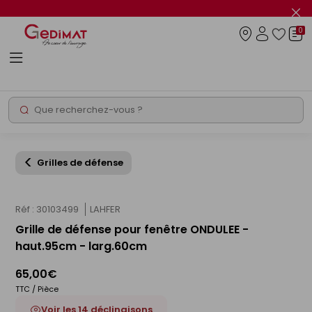
Panneau de gestion des cookies
Fer
le
0
flas
Connexio
info
Rechercher
Chantier express
Grilles de défense
Réf : 30103499
LAHFER
Grille de défense pour fenêtre ONDULEE -
haut.95cm - larg.60cm
65,00€
TTC / Pièce
Voir les 14 déclinaisons