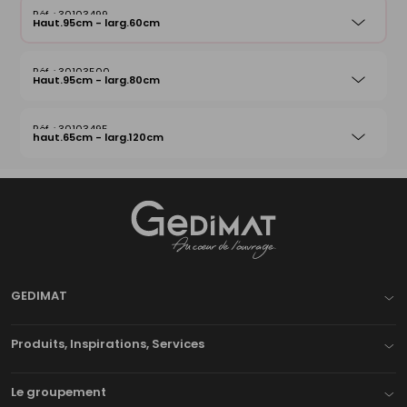
30103499
Haut.95cm - larg.60cm
30103500
Haut.95cm - larg.80cm
30103495
haut.65cm - larg.120cm
Gedimat
- AU COEUR DE L'OUVRAGE
GEDIMAT
Produits, Inspirations, Services
Le groupement