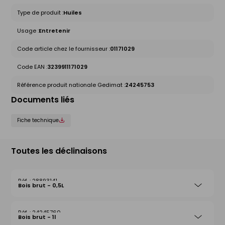
Type de produit :
Huiles
Usage :
Entretenir
Code article chez le fournisseur :
01171029
Code EAN :
3239911171029
Référence produit nationale Gedimat :
24245753
Documents liés
Fiche technique
Toutes les déclinaisons
28893141
Bois brut - 0,5L
24245760
Bois brut - 1l