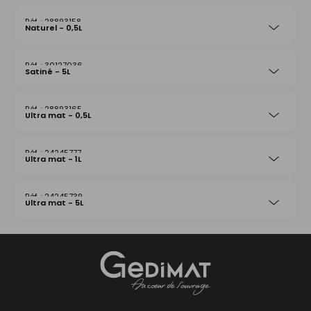
28893158
Naturel - 0,5L
30127036
Satiné - 5L
28893165
Ultra mat - 0,5L
24245777
Ultra mat - 1L
24245739
Ultra mat - 5L
Gedimat
- AU COEUR DE L'OUVRAGE