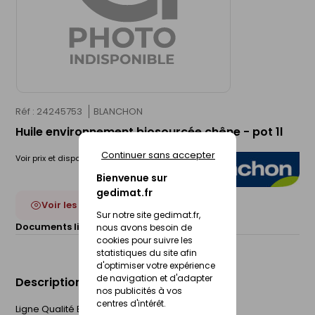
Réf : 24245753
BLANCHON
Huile environnement biosourcée chêne - pot 1l
Continuer sans accepter
Voir prix et disponibilité en magasin
Bienvenue sur
gedimat.fr
Voir les 14 déclinaisons
Sur notre site gedimat.fr,
Documents liés :
Fiche technique
nous avons besoin de
cookies pour suivre les
statistiques du site afin
d'optimiser votre expérience
de navigation et d'adapter
Description du produit
nos publicités à vos
centres d'intérêt.
Ligne Qualité Environnement Blanchon conjugue