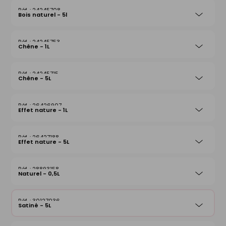
24245708
Bois naturel - 5l
24245753
Chêne - 1L
24245715
Chêne - 5L
26426907
Effet nature - 1L
26427188
Effet nature - 5L
28893158
Naturel - 0,5L
30127036
Satiné - 5L