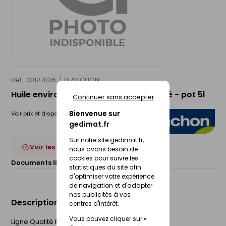
Réf : 30127036
BLANCHON
Huile environnement biosourcée satiné - pot 5l
Continuer sans accepter
Bienvenue sur
Voir prix et disponibilité en magasin
gedimat.fr
Sur notre site gedimat.fr,
Voir les 14 déclinaisons
nous avons besoin de
cookies pour suivre les
Documents liés :
Fiche technique
statistiques du site afin
d'optimiser votre expérience
de navigation et d'adapter
nos publicités à vos
Description du produit
centres d'intérêt.
Vous pouvez cliquer sur «
Ligne Qualité Environnement Blanchon conjugue