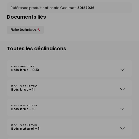
Référence produit nationale Gedimat :
30127036
Documents liés
Fiche technique
Toutes les déclinaisons
28893141
Bois brut - 0,5L
24245760
Bois brut - 1l
24245722
Bois brut - 5l
24245746
Bois naturel - 1l