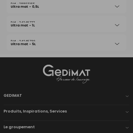
28893165
Ultra mat - 0,5L
24245777
Ultra mat - 1L
24245739
Ultra mat - 5L
Gedimat
- AU COEUR DE L'OUVRAGE
GEDIMAT
Produits, Inspirations, Services
Le groupement