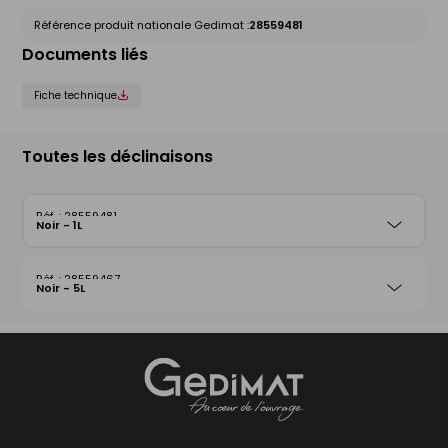
Référence produit nationale Gedimat :
28559481
Documents liés
Fiche technique
Toutes les déclinaisons
28559481
Noir - 1L
28559467
Noir - 5L
Gedimat
- AU COEUR DE L'OUVRAGE