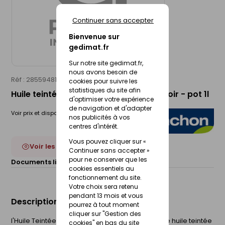
Continuer sans accepter
Bienvenue sur
gedimat.fr
Sur notre site gedimat.fr,
nous avons besoin de
Réf : 28559481
BLANCHON
cookies pour suivre les
statistiques du site afin
Huile teintée opaque environnement noir - pot 1l
d'optimiser votre expérience
de navigation et d'adapter
Voir prix et disponibilité en magasin
nos publicités à vos
centres d'intérêt.
Vous pouvez cliquer sur «
Voir les 2 déclinaisons
Continuer sans accepter »
pour ne conserver que les
Documents liés :
Fiche technique
cookies essentiels au
fonctionnement du site.
Votre choix sera retenu
pendant 13 mois et vous
Description du produit
pourrez à tout moment
cliquer sur "Gestion des
l'Huile Teintée Opaque Environnement est la 1ère huile teintée
cookies" en bas du site