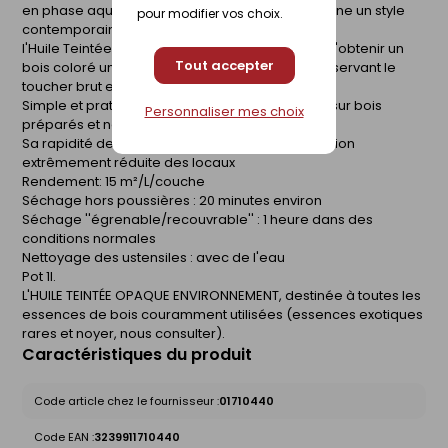
en phase aqueuse : elle protège, décore et donne un style
pour modifier vos choix.
contemporain aux parquets usés ou neufs
l'Huile Teintée Opaque Environnement permet d'obtenir un
Tout accepter
bois coloré uniforme d'aspect ultra-mat en conservant le
toucher brut et en valorisant le veinage du bois
Simple et pratique, elle s'applique directement sur bois
Personnaliser mes choix
préparés et ne nécessite pas de lustrage
Sa rapidité de séchage permet une immobilisation
extrêmement réduite des locaux
Rendement: 15 m²/L/couche
Séchage hors poussières : 20 minutes environ
Séchage ''égrenable/recouvrable'' : 1 heure dans des
conditions normales
Nettoyage des ustensiles : avec de l'eau
Pot 1l.
L'HUILE TEINTÉE OPAQUE ENVIRONNEMENT, destinée à toutes les
essences de bois couramment utilisées (essences exotiques
rares et noyer, nous consulter).
Caractéristiques du produit
Code article chez le fournisseur :
01710440
Code EAN :
3239911710440