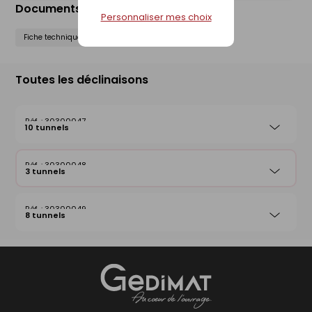
Documents liés
Personnaliser mes choix
Fiche technique
Notice de pose
Toutes les déclinaisons
30300047
10 tunnels
30300048
3 tunnels
30300049
8 tunnels
Gedimat
- AU COEUR DE L'OUVRAGE