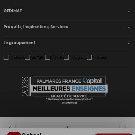
GEDIMAT
Produits, Inspirations, Services
Le groupement
Diminuer
Aug
Gedimat