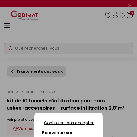
Panneau de gestion des cookies
Fer
le
0
flas
Connexio
info
Rechercher
Chantier express
Traitements des eaux
Réf : 30300048
SEBICO
Kit de 10 tunnels d'infiltration pour eaux
usées+accessoires - surface infiltration 2,81m²
Voir prix et disponibilité en magasin
Continuer sans accepter
Voir les 3 déclinaisons
Bienvenue sur