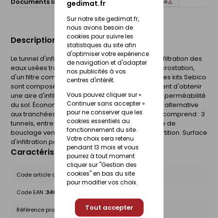
Documents liés :
Fiche technique
Notice de pose
gedimat.fr
Sur notre site gedimat.fr,
nous avons besoin de
cookies pour suivre les
Description du produit
statistiques du site afin
d'optimiser votre expérience
Le tunnel d'infiltration permet la distribution et l'infiltration des
de navigation et d'adapter
eaux usées traitées. Il s'installe en aval d'une microstation,
nos publicités à vos
d'un filtre compact ou d'un filtre à sable drainé. Les kits Sebico
centres d'intérêt.
sont composés de plusieurs tunnels, ils permettent d'obtenir
Vous pouvez cliquer sur «
une aire d'infiltration optimisée en fonction de la perméabilité
Continuer sans accepter »
du sol. Économiques et performants, ils sont une alternative
pour ne conserver que les
aux tranchées d'infiltration traditionnelles. Ce kit comprend : 3
cookies essentiels au
tunnels, entre 2 à 4 bouchons, 1 géotextile, 1 boîte de
fonctionnement du site.
bouclage ventilée et 1 rehausse, 1 boîte de répartition. Surface
Votre choix sera retenu
d'infiltration pour ce kit de 3 tunnels : 2,81m².
pendant 13 mois et vous
Caractéristiques du produit
pourrez à tout moment
cliquer sur "Gestion des
cookies" en bas du site
Code article chez le fournisseur :
KTUNEU3
pour modifier vos choix.
Code EAN :
3463900061811
Tout accepter
Référence produit nationale Gedimat :
30300048