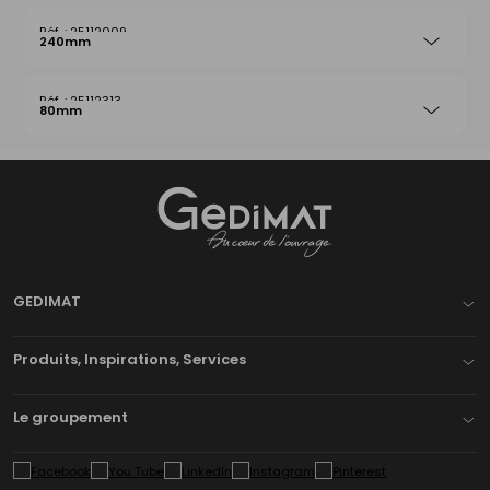
25112009
240mm
25112313
80mm
Gedimat
- AU COEUR DE L'OUVRAGE
GEDIMAT
Produits, Inspirations, Services
Le groupement