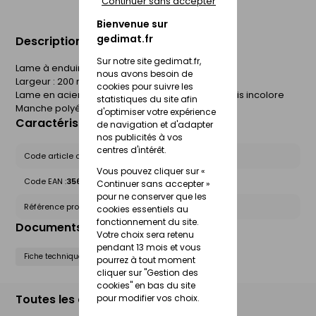
Continuer sans accepter
Bienvenue sur
gedimat.fr
Description du produit
Sur notre site gedimat.fr,
Lame à enduire
nous avons besoin de
Largeur : 200 mm
cookies pour suivre les
Lame en acier inoxydable, protégée par un vernis incolore
statistiques du site afin
Manche polyéthylène armé et riveté.
d'optimiser votre expérience
Caractéristiques du produit
de navigation et d'adapter
nos publicités à vos
centres d'intérêt.
Code article chez le fournisseur :
4171
Vous pouvez cliquer sur «
Code EAN :
3561810013620
Continuer sans accepter »
pour ne conserver que les
Référence produit nationale Gedimat :
25111989
cookies essentiels au
fonctionnement du site.
Documents liés
Votre choix sera retenu
pendant 13 mois et vous
Fiche technique
pourrez à tout moment
cliquer sur "Gestion des
cookies" en bas du site
Toutes les déclinaisons
pour modifier vos choix.