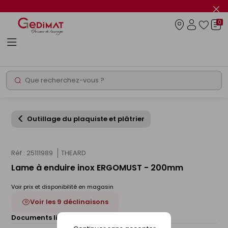
Panneau de gestion des cookies
Fer
le
0
flas
Connexio
info
Rechercher
Chantier express
Outillage du plaquiste et plâtrier
Réf : 25111989
THEARD
Lame à enduire inox ERGOMUST - 200mm
Voir prix et disponibilité en magasin
Voir les 9 déclinaisons
Documents liés :
Fiche technique