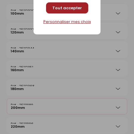
Tout accepter
25112320
100mm
Personnaliser mes choix
25112337
120mm
25112344
140mm
25112351
160mm
25112368
180mm
25111989
200mm
25111996
220mm