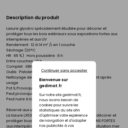
Description du produit
Lasure glycéro spécialement étudiée pour décorer et
protéger tous les bois extérieurs sous expositions fortes aux
intempéries et aux UV
Rendement : 12 à 14 m² /L en 1 couche
Séchage (20°C
HR : 65 %) : Hors poussière : 6 h
Entre couches : 12 h
Complet : 48h
Continuer sans accepter
Outils : Pistolet, pinceau
Nettoyage des outils : White spirit, immédiatement après
Bienvenue sur
usage
gedimat.fr
Pot 1L.Provoque une irritation cutanée. H317
Peut provoquer une allergie cutanée. H360F
Sur notre site gedimat.fr,
Peut nuire à la fertilité.
nous avons besoin de
cookies pour suivre les
Réservé aux utilisateurs professionnels
statistiques du site afin
La lasure LX530+ est spécialement étudiée pour décorer et
d'optimiser votre expérience
de navigation et d'adapter
protéger tous les bois extérieurs sous EXPOSITIONS FORTES
nos publicités à vos
aux intempéries et aux UV (exposition plein sud/situation mer