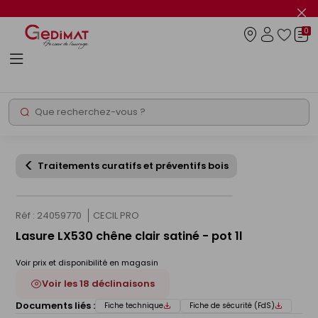
Panneau de gestion des cookies
Fer
le
0
flas
Connexio
info
Rechercher
Chantier express
Traitements curatifs et préventifs bois
Réf : 24059770
CECIL PRO
Lasure LX530 chêne clair satiné - pot 1l
Voir prix et disponibilité en magasin
Voir les 18 déclinaisons
Documents liés :
Fiche technique
Fiche de sécurité (FdS)