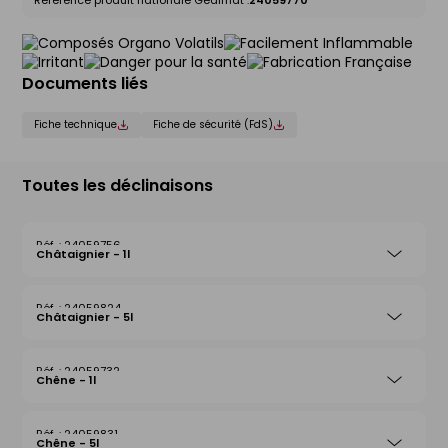
Référence produit nationale Gedimat :
24059770
Documents liés
Fiche technique
Fiche de sécurité (FdS)
Toutes les déclinaisons
24059756
Châtaignier - 1l
24059824
Châtaignier - 5l
24059732
Chêne - 1l
24059831
Chêne - 5l