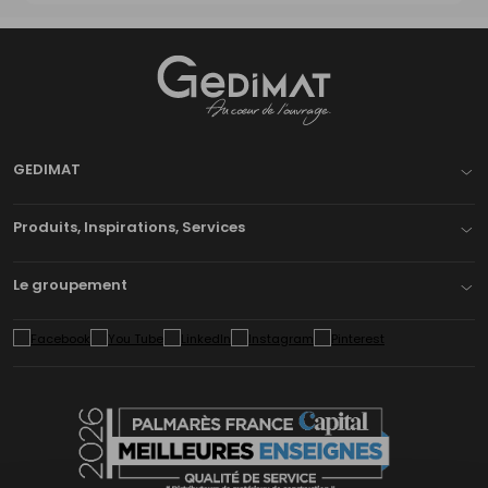
Gedimat
- AU COEUR DE L'OUVRAGE
GEDIMAT
Produits, Inspirations, Services
Le groupement