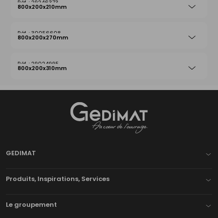
29246373
800x200x210mm
30056608
800x200x270mm
29024995
800x200x310mm
Gedimat
- AU COEUR DE L'OUVRAGE
GEDIMAT
Produits, Inspirations, Services
Le groupement