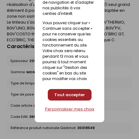
de navigation et d'adapter
réalisation d'un chainage horizontal plus rapide (1 seul grand
nos publicités à vos
élément à poser). Sa réservation de 12 cm est adaptée en
centres d'intérêt.
zone non sismique. Sa hauteur est de 270 mm.
Le linteau s'adapte sur un mur BGV'THERMO+, BGV'THERMO,
Vous pouvez cliquer sur «
BGV'UNO, BGV'PRIMO, BGV'4G, BGV'RT 1.2, BGV'3+, BGV'PV,
Continuer sans accepter »
BGV'COSTO th+, BGV'COSTO, URBAN'BRIC, THERMO'BRIC G7,
pour ne conserver que les
cookies essentiels au
ECO'BRIC, THERMO'BRIC G7b, GELIMATIC 27 ou Brique C.
fonctionnement du site.
Caractéristiques du produit
Votre choix sera retenu
pendant 13 mois et vous
Epaisseur :
200mm
pourrez à tout moment
cliquer sur "Gestion des
Gamme :
MONOBLOC
cookies" en bas du site
pour modifier vos choix.
Type de brique :
Linteaux - Chaînages
Tout accepter
Type de pose :
Compatible Tradi/Collée
Code article chez le fournisseur :
LGL27170
Personnaliser mes choix
Code EAN :
3661216120134
Référence produit nationale Gedimat :
30018549