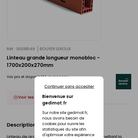
Réf : 30018549
BOUYER LEROUX
Linteau grande longueur monobloc -
1700x200x270mm
Voir prix et disponibilité en magasin
Continuer sans accepter
Bienvenue sur
Voir les 23 déclinaisons
gedimat.fr
Sur notre site gedimat.fr,
nous avons besoin de
cookies pour suivre les
Description du produit
statistiques du site afin
d'optimiser votre expérience
Linteau de grande longueur rectifié bio'bric permettant la