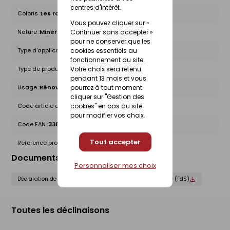
centres d'intérêt.
Coloris :
Les roses violets
Vous pouvez cliquer sur «
Nature :
Minérale
Continuer sans accepter »
pour ne conserver que les
Type d'application :
Manuel
cookies essentiels au
fonctionnement du site.
Type de produit :
Enduits
Votre choix sera retenu
pendant 13 mois et vous
Usage :
Rénovation
pourrez à tout moment
cliquer sur "Gestion des
Code article chez le fournisseur :
10120002
cookies" en bas du site
pour modifier vos choix.
Code EAN :
3388750924454
Tout accepter
Référence produit nationale Gedimat :
25175233
Documents liés
Personnaliser mes choix
Déclaration de performance (DOP)
Fiche de sécurité (FdS)
Toutes les déclinaisons