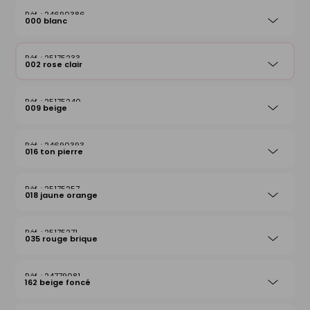
24690386
000 blanc
25175233
002 rose clair
25175240
009 beige
24690393
016 ton pierre
25175257
018 jaune orange
25175271
035 rouge brique
24779081
162 beige foncé