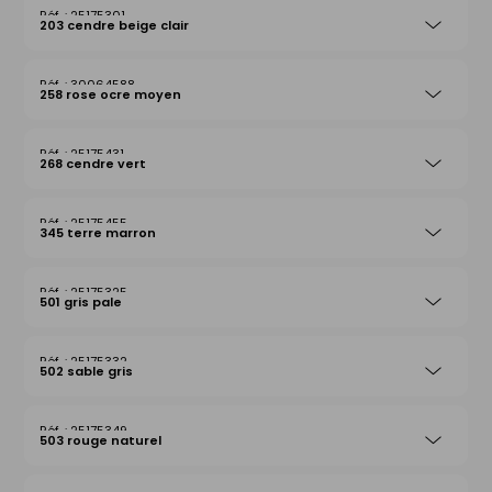
25175301
203 cendre beige clair
30064588
258 rose ocre moyen
25175431
268 cendre vert
25175455
345 terre marron
25175325
501 gris pale
25175332
502 sable gris
25175349
503 rouge naturel