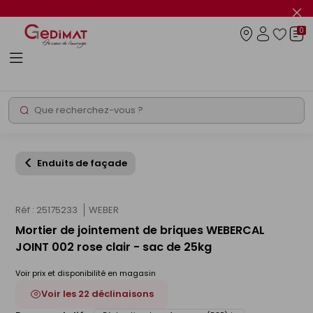
Panneau de gestion des cookies
Fer
le
0
flas
Connexio
info
Rechercher
Chantier express
Enduits de façade
Réf : 25175233
WEBER
Mortier de jointement de briques WEBERCAL
JOINT 002 rose clair - sac de 25kg
Voir prix et disponibilité en magasin
Voir les 22 déclinaisons