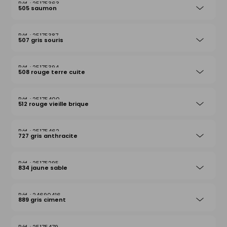
25175363
505 saumon
25175387
507 gris souris
25175394
508 rouge terre cuite
25175400
512 rouge vieille brique
25175462
727 gris anthracite
25175295
834 jaune sable
24690416
889 gris ciment