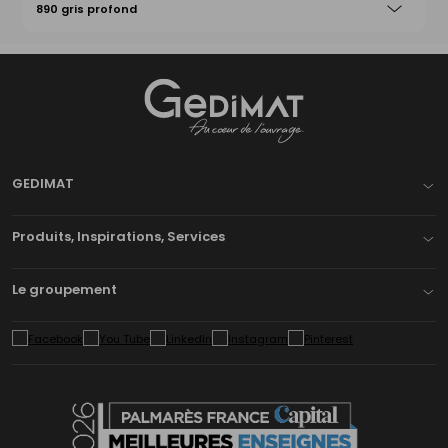
25175479
890 gris profond
Gedimat
- AU COEUR DE L'OUVRAGE
GEDIMAT
Produits, Inspirations, Services
Le groupement