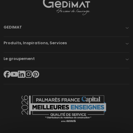
Gedimat
- AU COEUR DE L'OUVRAGE
GEDIMAT
Produits, Inspirations, Services
Le groupement