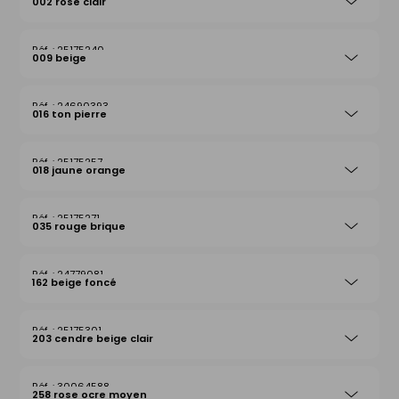
002 rose clair
25175240
009 beige
24690393
016 ton pierre
25175257
018 jaune orange
25175271
035 rouge brique
24779081
162 beige foncé
25175301
203 cendre beige clair
30064588
258 rose ocre moyen