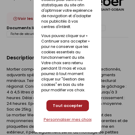
statistiques du site afin
d'optimiser votre expérience
de navigation et d'adapter
Voir les 22 déclinaisons
nos publicités à vos
centres d'intérêt.
Documents liés :
Déclaration de performance (DOP)
Fiche de sécurité (FdS)
Vous pouvez cliquer sur «
Continuer sans accepter »
pour ne conserver que les
cookies essentiels au
Description du produit
fonctionnement du site.
Votre choix sera retenu
pendant 13 mois et vous
Mortier composé de ciment blanc, granulats sélectionnés,
pourrez à tout moment
adjuvants spécifiques, hydrofuges de masse, pigments
cliquer sur "Gestion des
minéraux. Teintes adaptées au patrimoine architectural
cookies" en bas du site
régional. Consommation : de 6 à 10 kg/m². Taux de gâchage :
pour modifier vos choix.
4 à 4,5 litres d'eau. Durée pratique d'utilisation : jusqu'à 3
heures. Délai de séchage : 8 heures. Délai de durcissement :
24 heures. Epaisseur d'application : de 12 mm en moyenne.
Tout accepter
Sac de 25kg.
Le mortier Webercal Joint permet le rejointement des
Personnaliser mes choix
maçonneries de briques destinées à rester apparentes et de
plaquettes de parement. Utilisé en intérieur comme en
extérieur, il peut également servir au montage de petites