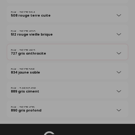
25175394
508 rouge terre cuite
25175400
512 rouge vieille brique
25175462
727 gris anthracite
25175295
834 jaune sable
24690416
889 gris ciment
25175479
890 gris profond