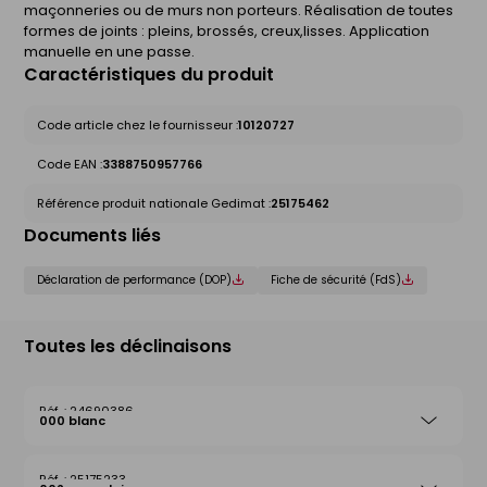
maçonneries ou de murs non porteurs. Réalisation de toutes
formes de joints : pleins, brossés, creux,lisses. Application
manuelle en une passe.
Caractéristiques du produit
Code article chez le fournisseur :
10120727
Code EAN :
3388750957766
Référence produit nationale Gedimat :
25175462
Documents liés
Déclaration de performance (DOP)
Fiche de sécurité (FdS)
Toutes les déclinaisons
24690386
000 blanc
25175233