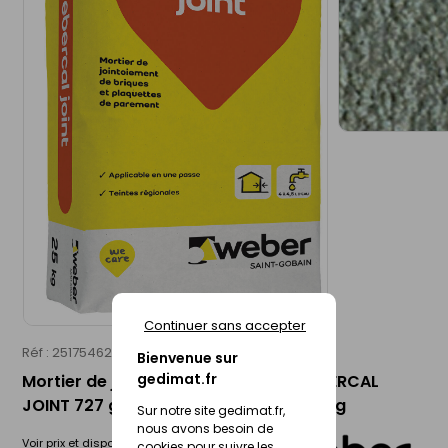
Continuer sans accepter
Réf : 25175462
WEBER
Bienvenue sur
gedimat.fr
Mortier de jointement de briques WEBERCAL
JOINT 727 gris anthracite - sac de 25kg
Sur notre site gedimat.fr,
nous avons besoin de
Voir prix et disponibilité en magasin
cookies pour suivre les