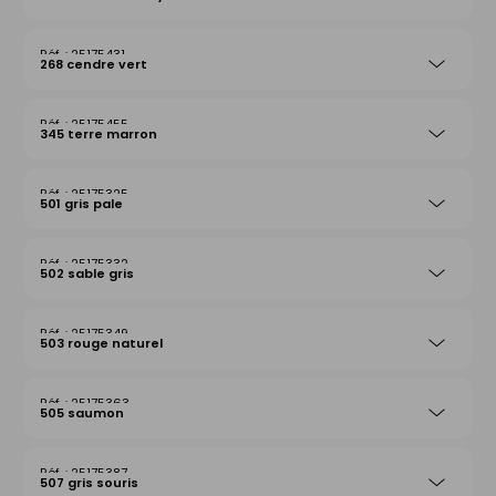
25175431
268 cendre vert
25175455
345 terre marron
25175325
501 gris pale
25175332
502 sable gris
25175349
503 rouge naturel
25175363
505 saumon
25175387
507 gris souris