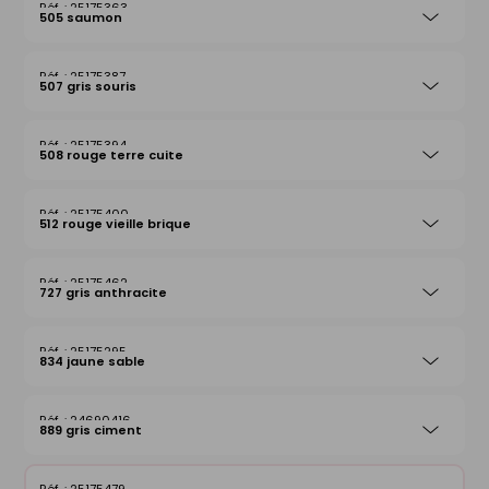
25175363
505 saumon
25175387
507 gris souris
25175394
508 rouge terre cuite
25175400
512 rouge vieille brique
25175462
727 gris anthracite
25175295
834 jaune sable
24690416
889 gris ciment