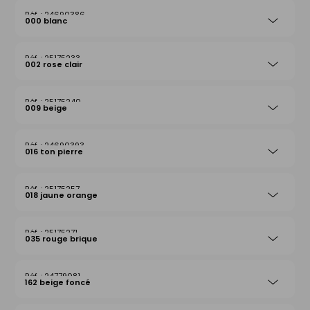
24690386
000 blanc
25175233
002 rose clair
25175240
009 beige
24690393
016 ton pierre
25175257
018 jaune orange
25175271
035 rouge brique
24779081
162 beige foncé