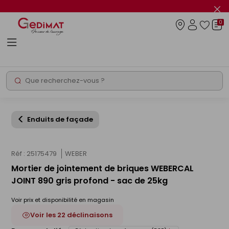
Panneau de gestion des cookies
Fer
le
0
flas
Connexio
info
Rechercher
Chantier express
Enduits de façade
Réf : 25175479
WEBER
Mortier de jointement de briques WEBERCAL
JOINT 890 gris profond - sac de 25kg
Voir prix et disponibilité en magasin
Voir les 22 déclinaisons