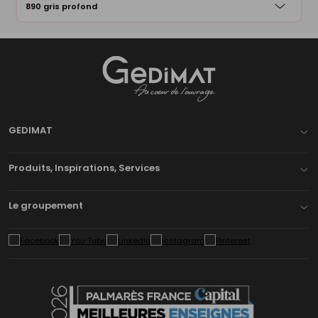
25175479
890 gris profond
Gedimat
- AU COEUR DE L'OUVRAGE
GEDIMAT
Produits, Inspirations, Services
Le groupement