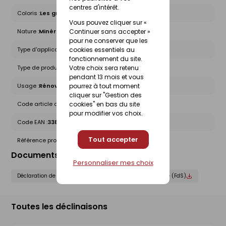
centres d'intérêt.
Coloris :
Les gris noirs
Vous pouvez cliquer sur «
Nature :
Minérale
Continuer sans accepter »
pour ne conserver que les
Type d'application :
Manuel
cookies essentiels au
fonctionnement du site.
Type de produit :
Enduits
Votre choix sera retenu
pendant 13 mois et vous
Usage :
Rénovation
pourrez à tout moment
cliquer sur "Gestion des
Code article chez le fournisseur :
10120890
cookies" en bas du site
pour modifier vos choix.
Code EAN :
3388750957773
Tout accepter
Référence produit nationale Gedimat :
25175479
Documents liés
Personnaliser mes choix
Déclaration de performance (DOP)
Fiche de sécurité (FdS)
Toutes les déclinaisons