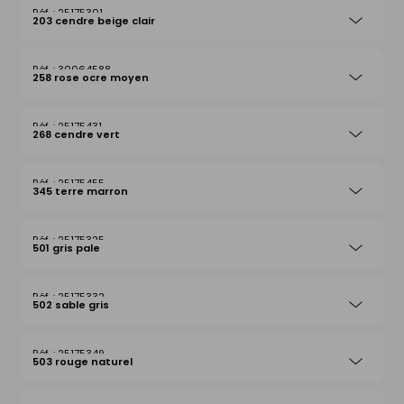
25175301
203 cendre beige clair
30064588
258 rose ocre moyen
25175431
268 cendre vert
25175455
345 terre marron
25175325
501 gris pale
25175332
502 sable gris
25175349
503 rouge naturel