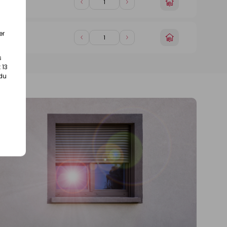
Choisir
Diminuer
Augmenter
in)
un
de
de
magasin
1
1
er
Choisir
Diminuer
Augmenter
in)
un
de
de
magasin
s
1
1
 13
 du