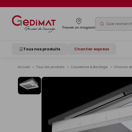
Panneau de gestion des cookies
Rechercher
Trouver un magasin
Tous nos produits
Chantier express
Accueil
Tous les produits
Couverture & Bardage
Chassis de
Voir
les
images