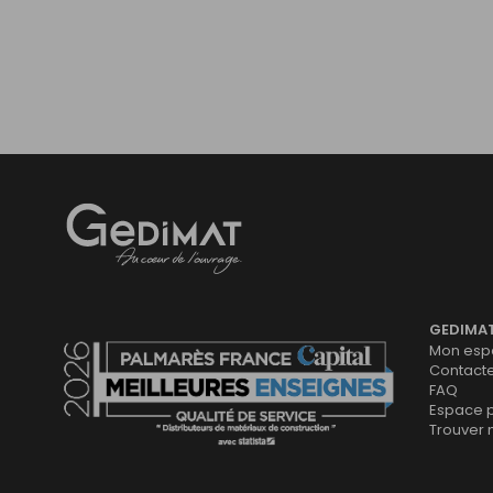
Gedimat
- AU COEUR DE L'OUVRAGE
GEDIMA
Mon espa
Contact
FAQ
Espace 
Trouver