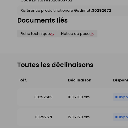
Code EAN :
5702328963702
Référence produit nationale Gedimat :
30292672
Documents liés
Fiche technique
Notice de pose
Toutes les déclinaisons
Réf.
Déclinaison
Disponi
30292669
100 x 100 cm
Dispo
30292671
120 x 120 cm
Dispo