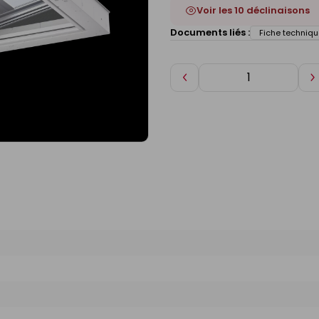
Voir les 10 déclinaisons
Documents liés :
Fiche techniqu
Diminuer
A
de
d
1
1