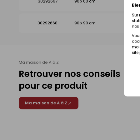
30292667
90 x 60 cm
Dispo
Bie
Sur 
stat
30292668
90 x 90 cm
Dispo
nos 
Vous
cook
mois
site
Ma maison de A à Z
Retrouver nos conseils
pour ce produit
Ma maison de A à Z