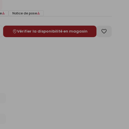
e
Notice de pose
Vérifier la disponibilité en magasin
ugmenter
Enregistrer
e
comme
liste