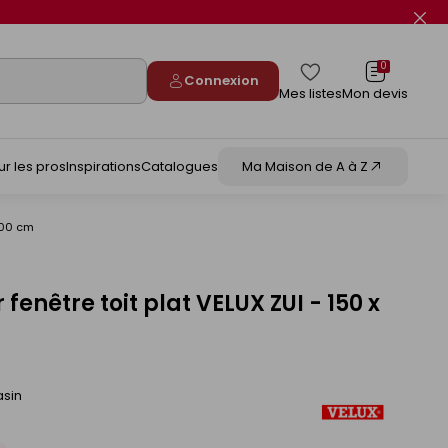
Fer
le
flas
info
0
Connexion
Mes listes
Mon devis
ur les pros
Inspirations
Catalogues
Ma Maison de A à Z
 100 cm
fenêtre toit plat VELUX ZUI - 150 x
asin