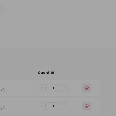
Quantité
Ajouter
au
panier
Choisir
Diminuer
Augmenter
in)
un
de
de
magasin
1
1
Choisir
Diminuer
Augmenter
in)
un
de
de
magasin