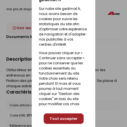
Sur notre site gedimat.fr,
Voir prix et disponibilité en magasin
nous avons besoin de
cookies pour suivre les
statistiques du site afin
Voir les 2 déclinaisons
d'optimiser votre expérience
de navigation et d'adapter
Documents liés :
Fiche technique
nos publicités à vos
centres d'intérêt.
Vous pouvez cliquer sur «
Continuer sans accepter »
Description du produit
pour ne conserver que les
cookies essentiels au
Obturateur en bois à associer exclusivement avec les
fonctionnement du site.
entrevous en bois Rectolight 150 et 133.
Votre choix sera retenu
Finition des planchers avec entrevous Rectolight. Se place à
pendant 13 mois et vous
chaque extrémité de la travée.
pourrez à tout moment
Caractéristiques du produit
cliquer sur "Gestion des
cookies" en bas du site
pour modifier vos choix.
Code article chez le fournisseur :
OBT-EVRLT-12-150
Code EAN :
3700389896689
Tout accepter
Référence produit nationale Gedimat :
30467229