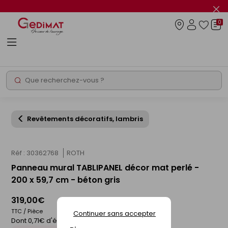
Panneau de gestion des cookies
Fer
le
0
flas
Connexio
info
Rechercher
Chantier express
Revêtements décoratifs, lambris
Réf : 30362768
ROTH
Panneau mural TABLIPANEL décor mat perlé -
200 x 59,7 cm - béton gris
319,00€
TTC / Pièce
Continuer sans accepter
Dont 0,71€ d'éco-participation