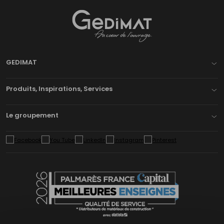
Gedimat
- AU COEUR DE L'OUVRAGE
GEDIMAT
Produits, Inspirations, Services
Le groupement