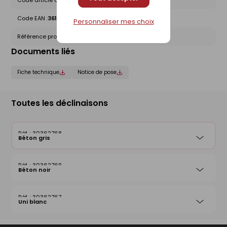
Code article chez le fournisseur :
1420000461
Code EAN :
3612830014354
Personnaliser mes choix
Référence produit nationale Gedimat :
30362768
Documents liés
Fiche technique
Notice de pose
Toutes les déclinaisons
30362768
Béton gris
30362769
Béton noir
30362767
Uni blanc