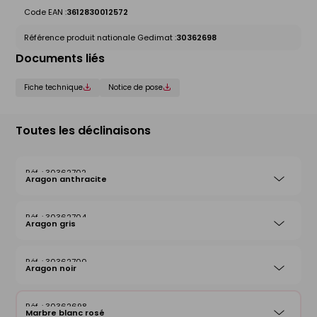
Code EAN :
3612830012572
Référence produit nationale Gedimat :
30362698
Documents liés
Fiche technique
Notice de pose
Toutes les déclinaisons
30362702
Aragon anthracite
30362704
Aragon gris
30362700
Aragon noir
30362698
Marbre blanc rosé