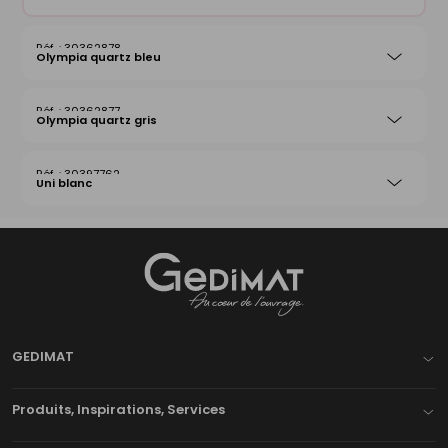
30362878
Olympia quartz bleu
30362877
Olympia quartz gris
30397762
Uni blanc
Gedimat
- AU COEUR DE L'OUVRAGE
GEDIMAT
Produits, Inspirations, Services