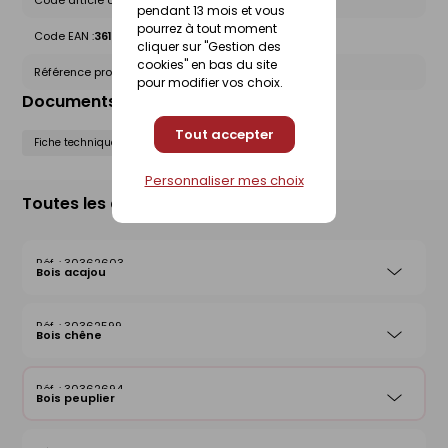
Code article chez le fournisseur :
1420000200
pendant 13 mois et vous
pourrez à tout moment
Code EAN :
3612830012510
cliquer sur "Gestion des
cookies" en bas du site
Référence produit nationale Gedimat :
30362694
pour modifier vos choix.
Documents liés
Tout accepter
Fiche technique
Notice de pose
Personnaliser mes choix
Toutes les déclinaisons
30362603
Bois acajou
30362599
Bois chêne
30362694
Bois peuplier