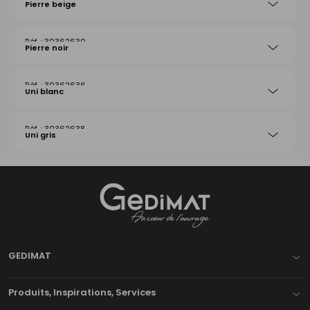
Pierre beige
30362630
Pierre noir
30362636
Uni blanc
30362638
Uni gris
Gedimat
- AU COEUR DE L'OUVRAGE
GEDIMAT
Produits, Inspirations, Services