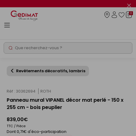
Panneau de gestion des cookies
Fer
le
0
flas
Connexio
info
Rechercher
Chantier express
Revêtements décoratifs, lambris
Réf : 30362694
ROTH
Panneau mural VIPANEL décor mat perlé - 150 x
255 cm - bois peuplier
839,00€
TTC / Pièce
Dont 0,71€ d'éco-participation