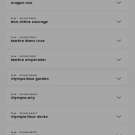
Aragon noir
30397769
Bois chêne sauvage
30397763
Marbre blanc rose
30397765
Marbre emperador
30362868
Olympa blue garden
30362866
Olympia arty
30362867
Olympia fleur dorée
30362870