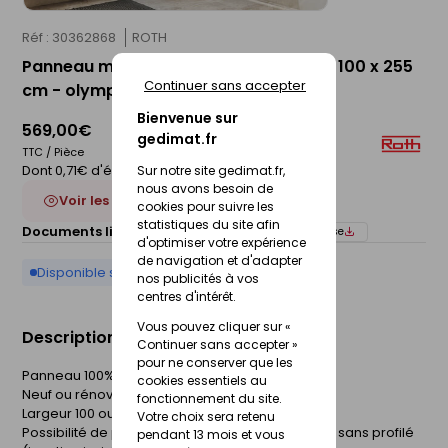
Réf : 30362868
ROTH
Panneau mural VIPANEL décor velvet - 100 x 255
Continuer sans accepter
cm - olympa blue garden
Bienvenue sur
569,00€
gedimat.fr
TTC / Pièce
Dont 0,71€ d'éco-participation
Sur notre site gedimat.fr,
nous avons besoin de
Voir les 9 déclinaisons
cookies pour suivre les
statistiques du site afin
Documents liés :
Fiche technique
Notice de pose
d'optimiser votre expérience
de navigation et d'adapter
Disponible sur commande
nos publicités à vos
centres d'intérêt.
Vous pouvez cliquer sur «
Description du produit
Continuer sans accepter »
pour ne conserver que les
Panneau 100% étanche.
cookies essentiels au
Neuf ou rénovation.
fonctionnement du site.
Largeur 100 ou 150 cm, hauteur 210 ou 255 cm.
Votre choix sera retenu
Possibilité de pose avec profilés ou bord à bord sans profilé
pendant 13 mois et vous