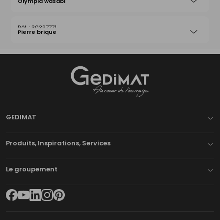
Olympia wasabi
30397771
Pierre brique
Gedimat
- AU COEUR DE L'OUVRAGE
GEDIMAT
Produits, Inspirations, Services
Le groupement