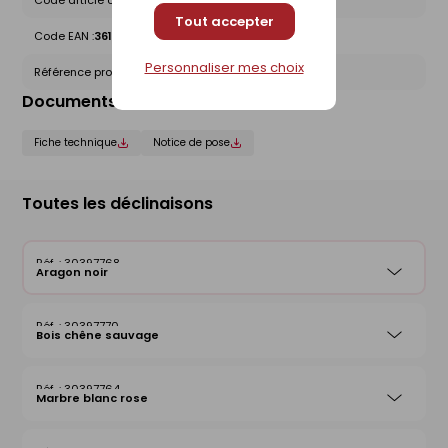
Code article chez le fournisseur :
1420000306
Tout accepter
Code EAN :
3612830013449
Personnaliser mes choix
Référence produit nationale Gedimat :
30397768
Documents liés
Fiche technique
Notice de pose
Toutes les déclinaisons
30397768
Aragon noir
30397770
Bois chêne sauvage
30397764
Marbre blanc rose