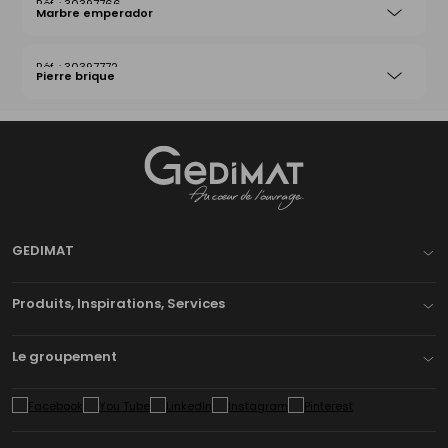
30397766
Marbre emperador
30397772
Pierre brique
Gedimat
- AU COEUR DE L'OUVRAGE
GEDIMAT
Produits, Inspirations, Services
Le groupement