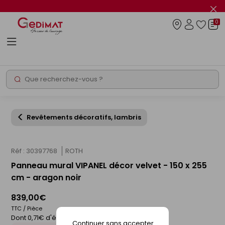
Panneau de gestion des cookies
Fer
le
0
flas
Connexio
info
Rechercher
Chantier express
Revêtements décoratifs, lambris
Réf : 30397768
ROTH
Panneau mural VIPANEL décor velvet - 150 x 255
cm - aragon noir
839,00€
TTC / Pièce
Dont 0,71€ d'éco-participation
Continuer sans accepter