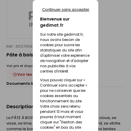
Continuer sans accepter
Bienvenue sur
gedimat.fr
Sur notre site gedimat.fr,
nous avons besoin de
cookies pour suivre les
Réf : 30127009
CARBAMEX
statistiques du site afin
Pâte à bois tradition pin - pot 300g
d'optimiser votre expérience
de navigation et d'adapter
nos publicités à vos
Voir prix et disponibilité en magasin
centres d'intérêt.
Voir les 4 déclinaisons
Vous pouvez cliquer sur «
Documents liés :
Fiche technique
Continuer sans accepter »
pour ne conserver que les
cookies essentiels au
fonctionnement du site.
Description du produit
Votre choix sera retenu
pendant 13 mois et vous
pourrez à tout moment
La PÂTE À BOIS TRADITION CARBAMEX® se scie, se cloue, se
cliquer sur "Gestion des
visse, se lime, se ponce, se teinte, se cire, se vernit, se vitrifie
cookies" en bas du site
comme le bois et permet une parfaite reprise des teintes