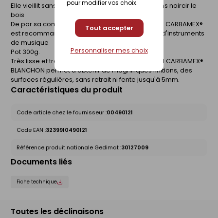
pour modifier vos choix.
Elle vieillit sans se décoller de son support et sans noircir le
bois
De par sa composition, la PÂTE À BOIS TRADITION CARBAMEX®
Tout accepter
est recommandée pour de petites réparations d'instruments
de musique
Personnaliser mes choix
Pot 300g.
Très lisse et très dense, la PÂTE À BOIS TRADITION CARBAMEX®
BLANCHON permet d'obtenir de magnifiques finitions, des
surfaces régulières, sans retrait ni fente jusqu'à 5mm.
Caractéristiques du produit
Code article chez le fournisseur :
00490121
Code EAN :
3239910490121
Référence produit nationale Gedimat :
30127009
Documents liés
Fiche technique
Toutes les déclinaisons