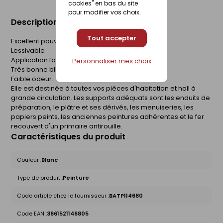
cookies" en bas du site
pour modifier vos choix.
Description du produit
Tout accepter
Excellent pouvoir couvrant et garnissant
Lessivable
Application facile
Personnaliser mes choix
Très bonne blancheur
Faible odeur.
Elle est destinée à toutes vos pièces d'habitation et hall à
grande circulation. Les supports adéquats sont les enduits de
préparation, le plâtre et ses dérivés, les menuiseries, les
papiers peints, les anciennes peintures adhérentes et le fer
recouvert d'un primaire antirouille.
Caractéristiques du produit
Couleur :
Blanc
Type de produit :
Peinture
Code article chez le fournisseur :
BATP114680
Code EAN :
3661521146805