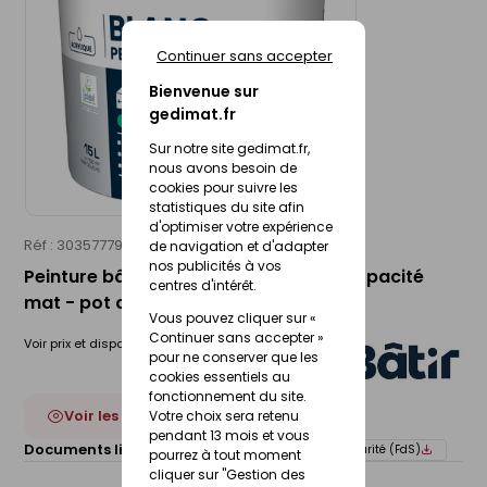
Continuer sans accepter
Bienvenue sur
gedimat.fr
Sur notre site gedimat.fr,
nous avons besoin de
cookies pour suivre les
statistiques du site afin
d'optimiser votre expérience
Réf : 30357779
BATIR
de navigation et d'adapter
nos publicités à vos
Peinture bâtiment BÂTIR blanc 98% d'opacité
centres d'intérêt.
mat - pot de 15 l
Vous pouvez cliquer sur «
Continuer sans accepter »
Voir prix et disponibilité en magasin
pour ne conserver que les
cookies essentiels au
fonctionnement du site.
Voir les 3 déclinaisons
Votre choix sera retenu
pendant 13 mois et vous
Documents liés :
Fiche technique
Fiche de sécurité (FdS)
pourrez à tout moment
cliquer sur "Gestion des