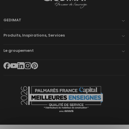
Gedimat
- AU COEUR DE L'OUVRAGE
GEDIMAT
Produits, Inspirations, Services
Le groupement