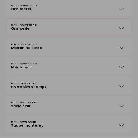
28825258
Gris métal
29273508
Gris perle
30460147
Marron noisette
28825333
Noir Minuit
28825210
Pierre des champs
26367446
Sable clair
27789285
Taupe monterey