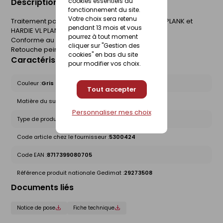
cookies essentiels au
Description du produit
fonctionnement du site.
Votre choix sera retenu
Traitement pour les bardages et chants HARDIE PLANK et
pendant 13 mois et vous
HARDIE VL PLANK.
pourrez à tout moment
Conforme au DTU 41.2.
cliquer sur "Gestion des
Retouche peinture pour bardage.
cookies" en bas du site
Caractéristiques du produit
pour modifier vos choix.
Couleur :
Gris
Tout accepter
Matière du support :
Bois
Personnaliser mes choix
Type de produit :
Peinture
Code article chez le fournisseur :
5300424
Code EAN :
8717399080705
Référence produit nationale Gedimat :
29273508
Documents liés
Notice de pose
Fiche technique