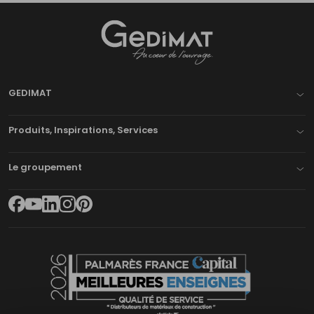
Gedimat
- AU COEUR DE L'OUVRAGE
GEDIMAT
Produits, Inspirations, Services
Le groupement