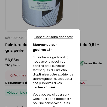
Continuer sans accepter
Réf : 29273508
JAMES HARDIE
Peinture de retouche HARDIE SEAL - pot de 0,5 l -
Bienvenue sur
gedimat.fr
gris perle
Sur notre site gedimat.fr,
56,85€
nous avons besoin de
TTC / Pièce
cookies pour suivre les
statistiques du site afin
d'optimiser votre expérience
Voir les 13 déclinaisons
de navigation et d'adapter
Documents liés :
nos publicités à vos
Notice de pose
Fiche technique
centres d'intérêt.
Disponible sous 10 jours
Vous pouvez cliquer sur «
Continuer sans accepter »
pour ne conserver que les