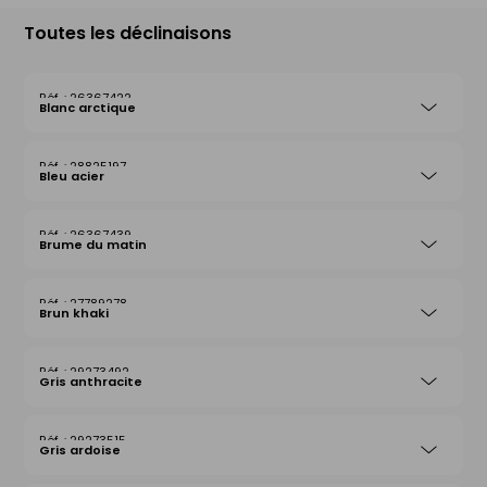
Toutes les déclinaisons
26367422
Blanc arctique
28825197
Bleu acier
26367439
Brume du matin
27789278
Brun khaki
29273492
Gris anthracite
29273515
Gris ardoise