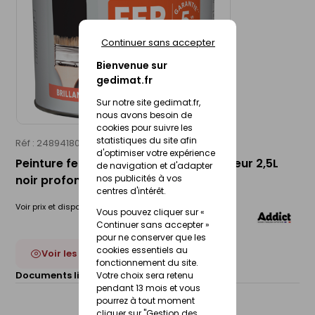
Continuer sans accepter
Bienvenue sur
gedimat.fr
Sur notre site gedimat.fr,
nous avons besoin de
cookies pour suivre les
statistiques du site afin
Réf : 24894180
ADDICT
d'optimiser votre expérience
Peinture fer antirouille intérieur-extérieur 2,5L
de navigation et d'adapter
nos publicités à vos
noir profond
centres d'intérêt.
Voir prix et disponibilité en magasin
Vous pouvez cliquer sur «
Continuer sans accepter »
pour ne conserver que les
cookies essentiels au
Voir les 4 déclinaisons
fonctionnement du site.
Documents liés :
Votre choix sera retenu
Fiche de sécurité (FdS)
pendant 13 mois et vous
pourrez à tout moment
cliquer sur "Gestion des