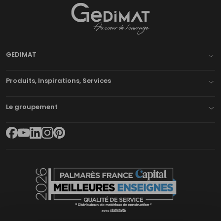
Gedimat
- AU COEUR DE L'OUVRAGE
GEDIMAT
Produits, Inspirations, Services
Le groupement