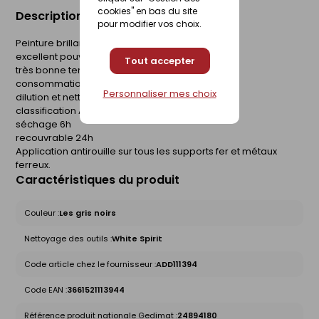
cookies" en bas du site
Description du produit
pour modifier vos choix.
Peinture brillante protège et décore le fer
excellent pouvoir anticorrosion
Tout accepter
très bonne tenue à l'extérieur
consommation 8 à 12m2/L
Personnaliser mes choix
dilution et nettoyage au white spirit
classification AFNOR NFT 36-005
séchage 6h
recouvrable 24h
Application antirouille sur tous les supports fer et métaux
ferreux.
Caractéristiques du produit
Couleur :
Les gris noirs
Nettoyage des outils :
White Spirit
Code article chez le fournisseur :
ADD111394
Code EAN :
3661521113944
Référence produit nationale Gedimat :
24894180