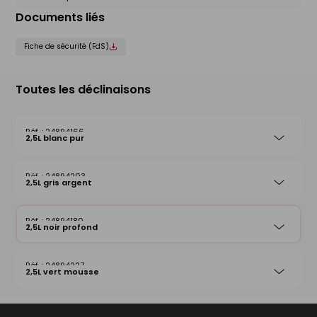
Documents liés
Fiche de sécurité (FdS)
Toutes les déclinaisons
24894166
2,5L blanc pur
24894203
2,5L gris argent
24894180
2,5L noir profond
24894227
2,5L vert mousse