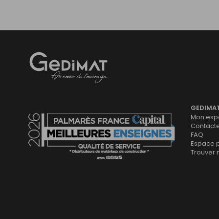
Gedimat
- AU COEUR DE L'OUVRAGE
GEDIMA
Mon espa
Contact
FAQ
Espace 
Trouver