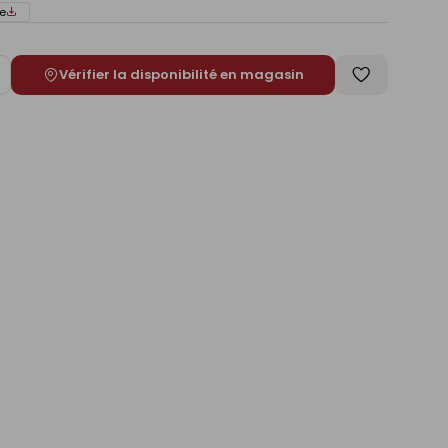
e
Vérifier la disponibilité en magasin
ugmenter
Enregistrer
e
comme
liste