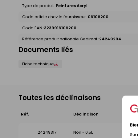
Type de produit :
Peintures Acryl
Code article chez le fournisseur :
06106200
Code EAN :
3239916106200
Référence produit nationale Gedimat :
24249294
Documents liés
Fiche technique
Toutes les déclinaisons
Réf.
Déclinaison
Disponi
Bie
24249317
Noir - 0,5L
Dispo
Sur 