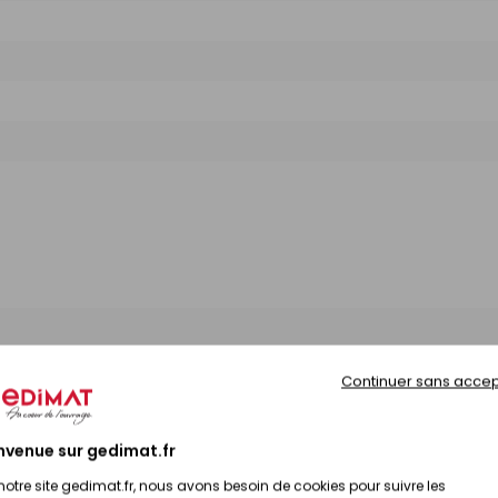
Continuer sans accep
bilité
Prix TTC
nvenue sur gedimat.fr
Prix en magasin
nibilité selon magasin
notre site gedimat.fr, nous avons besoin de cookies pour suivre les
(contactez votre magas