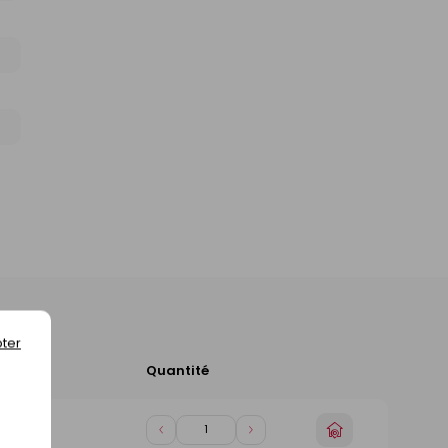
ter
Quantité
Ajouter
au
panier
Choisir
Diminuer
Augmenter
in)
un