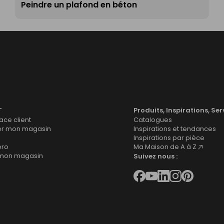
Peindre un plafond en béton
T
Produits, Inspirations, Ser
ce client
Catalogues
er mon magasin
Inspirations et tendances
Inspirations par pièce
pro
Ma Maison de A à Z
 mon magasin
Suivez nous :