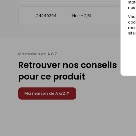
stat
nos 
24249294
Noir - 2,5L
Dispo
Vous
cook
mois
site
Ma maison de A à Z
Retrouver nos conseils
pour ce produit
Ma maison de A à Z