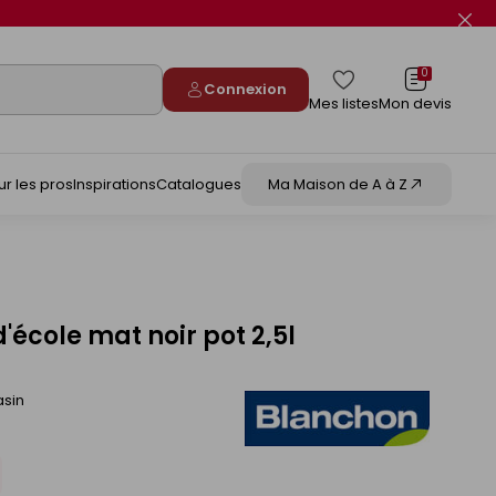
Fer
le
flas
info
0
Connexion
Mes listes
Mon devis
ur les pros
Inspirations
Catalogues
Ma Maison de A à Z
'école mat noir pot 2,5l
asin