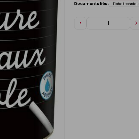
Documents liés :
Fiche techniqu
Diminuer
A
de
d
1
1