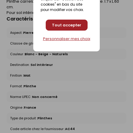
Plinthe carrelage pour sol BOSCOSTONE. Rectifiée. l.7 x L.60
cookies" en bas du site
cm.
pour modifier vos choix.
Pour sol intérieur.
Caractéristiques du produit
Tout accepter
Aspect :
Pierre
Personnaliser mes choix
Classe de glissance (R) :
Non concerné
Couleur :
Blanc - Beige - Naturels
Destination :
Sol intérieur
Finition :
Mat
Format :
Plinthe
Norme UPEC :
Non concerné
Origine :
France
Type de produit :
Plinthes
Code article chez le fournisseur :
AC44