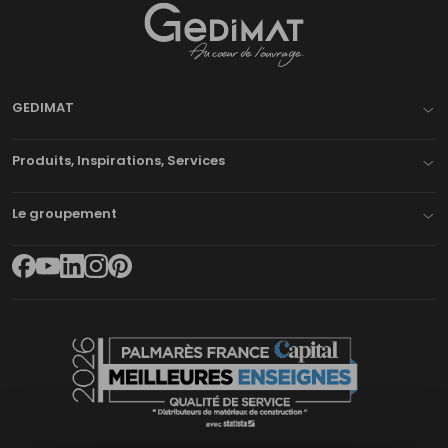
Gedimat
- AU COEUR DE L'OUVRAGE
GEDIMAT
Produits, Inspirations, Services
Le groupement