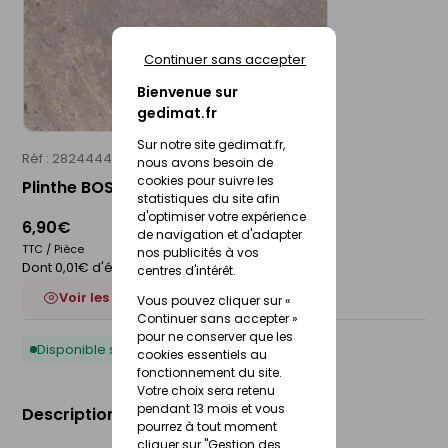
Continuer sans accepter
Bienvenue sur
gedimat.fr
Sur notre site gedimat.fr,
Réf : 28244448
ALPES CERAM
nous avons besoin de
cookies pour suivre les
Plinthe BOSCOSTONE 7 x 60 cm - mink
statistiques du site afin
d'optimiser votre expérience
6,90€
de navigation et d'adapter
TTC / Pièce
nos publicités à vos
Dont 0,01€ d'éco-participation
centres d'intérêt.
Voir les 4 déclinaisons
Vous pouvez cliquer sur «
Continuer sans accepter »
pour ne conserver que les
Disponible sous 10 jours
cookies essentiels au
fonctionnement du site.
Votre choix sera retenu
pendant 13 mois et vous
Description du produit
pourrez à tout moment
cliquer sur "Gestion des