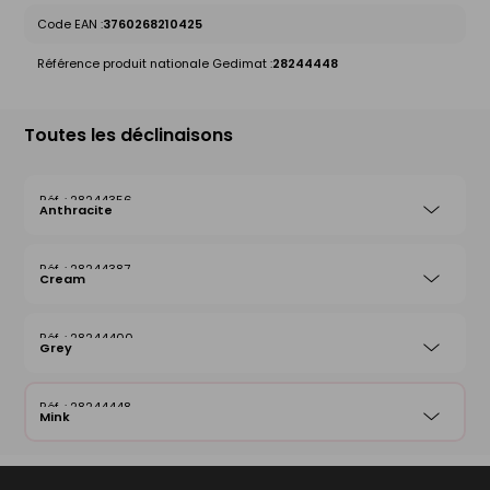
Code EAN :
3760268210425
Référence produit nationale Gedimat :
28244448
Toutes les déclinaisons
28244356
Anthracite
28244387
Cream
28244400
Grey
28244448
Mink