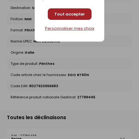
Destination :
Sol intérieur
Tout accepter
Finition :
Mat
Personnaliser mes choix
Format :
Plinthe
Norme UPEC :
Non concerné
Origine :
Italie
Type de produit :
Plinthes
Code article chez le fournisseur :
EGO BT60N
Code EAN :
8027920656683
Référence produit nationale Gedimat :
27789445
Toutes les déclinaisons
27789438
Beige