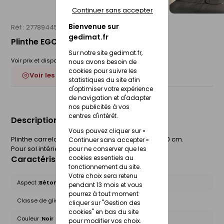
Continuer sans accepter
Bienvenue sur
Réf : 27789445
IMOLA
gedimat.fr
Plinthe EGO 6 x 60 cm - noir
Sur notre site gedimat.fr,
Voir prix et disponibilité en magasin
nous avons besoin de
cookies pour suivre les
Voir les 4 déclinaisons
statistiques du site afin
d'optimiser votre expérience
de navigation et d'adapter
nos publicités à vos
centres d'intérêt.
Description du produit
Vous pouvez cliquer sur «
Plinthe carrelage pour sol EGO. Rectifiée. l.6 x L.60 cm.
Continuer sans accepter »
Pour sol intérieur.
pour ne conserver que les
Caractéristiques du produit
cookies essentiels au
fonctionnement du site.
Votre choix sera retenu
Aspect :
Béton
pendant 13 mois et vous
pourrez à tout moment
Classe de glissance (R) :
Non concerné
cliquer sur "Gestion des
cookies" en bas du site
Couleur :
Noir
pour modifier vos choix.