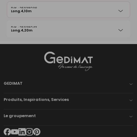
25938036
Long.4,10m
25938043
Long.4,20m
Gedimat
- AU COEUR DE L'OUVRAGE
GEDIMAT
Produits, Inspirations, Services
Le groupement