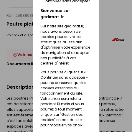
Continuer sans accepter
Bienvenue sur
Réf : 25938036
RECTOR
gedimat.fr
Poutre plate PPR 4 fils 20x7cm - 4,10m
Sur notre site gedimat.fr,
nous avons besoin de
Voir prix et disponibilité en magasin
cookies pour suivre les
statistiques du site afin
d'optimiser votre expérience
de navigation et d'adapter
Voir les 4 déclinaisons
nos publicités à vos
centres d'intérêt.
Documents liés :
Fiche technique
Vous pouvez cliquer sur «
Continuer sans accepter »
pour ne conserver que les
Description du produit
cookies essentiels au
fonctionnement du site.
Les poutres PPR sont des poutres en béton procontraint de 7
Votre choix sera retenu
cm de retombée. Appuyées sur un mur ou sur un poteau,
pendant 13 mois et vous
pourrez à tout moment
elles supportent un plancher à poutrelles. La faible retombée
cliquer sur "Gestion des
est entièrement dissimulée dans le plénum du faux-plafond :
cookies" en bas du site
c'est lac solution idéale pour la conception de nouveaux
pour modifier vos choix.
espaces avec des plafonds sans retombée.
Les poutres PPR interviennent dans la réalisation de planchers