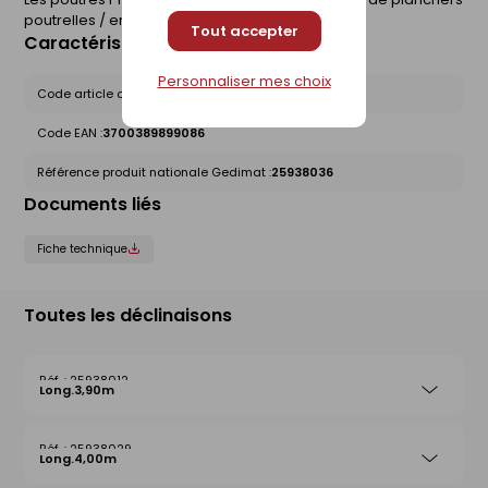
poutrelles / entrevous de maisons individuelles.
Tout accepter
Caractéristiques du produit
Personnaliser mes choix
Code article chez le fournisseur :
PPR-207-4-410
Code EAN :
3700389899086
Référence produit nationale Gedimat :
25938036
Documents liés
Fiche technique
Toutes les déclinaisons
25938012
Long.3,90m
25938029
Long.4,00m