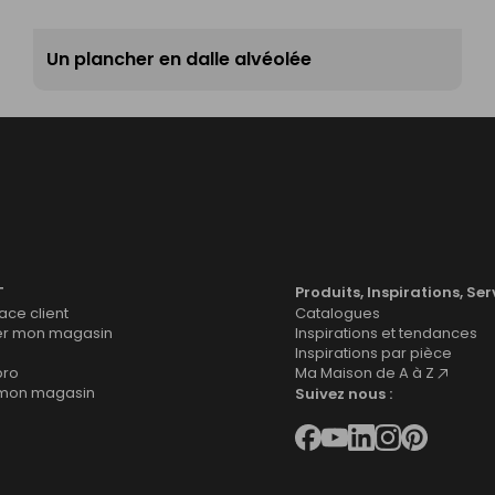
Un plancher en dalle alvéolée
T
Produits, Inspirations, Ser
ce client
Catalogues
er mon magasin
Inspirations et tendances
Inspirations par pièce
pro
Ma Maison de A à Z
 mon magasin
Suivez nous :