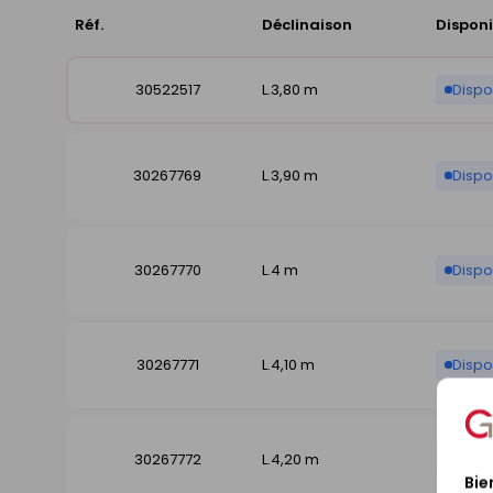
Réf.
Déclinaison
Disponi
30522517
L.3,80 m
Dispo
30267769
L.3,90 m
Dispo
30267770
L.4 m
Dispo
30267771
L.4,10 m
Dispo
30267772
L.4,20 m
Dispo
Bie