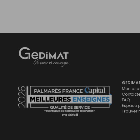
Gedimat
- AU COEUR DE L'OUVRAGE
GEDIMA
Mon espa
Contact
FAQ
Espace 
Trouver