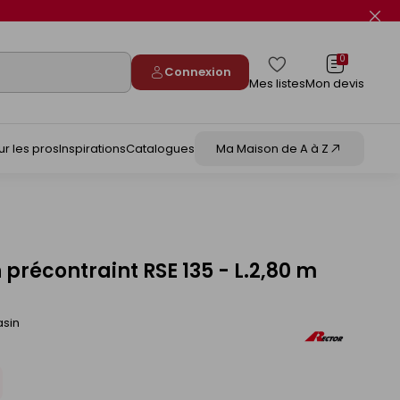
Fer
le
flas
info
0
Connexion
Mes listes
Mon devis
ur les pros
Inspirations
Catalogues
Ma Maison de A à Z
 précontraint RSE 135 - L.2,80 m
asin