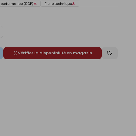
e performance (DOP)
Fiche technique
ugmenter
e
Vérifier la disponibilité en magasin
Enregistrer
comme
liste