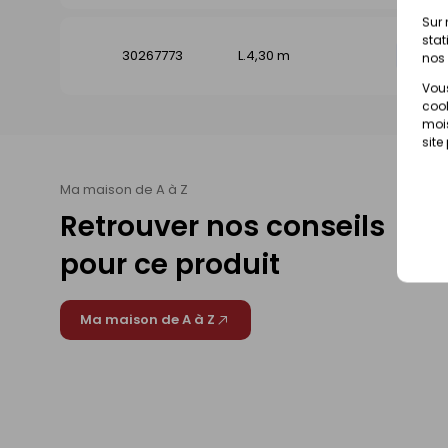
Sur 
stat
30267773
L.4,30 m
Dispo
nos 
Vous
cook
mois
site
Ma maison de A à Z
Retrouver nos conseils
pour ce produit
Ma maison de A à Z