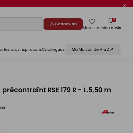
Fer
le
flas
info
0
Connexion
Mes listes
Mon devis
ur les pros
Inspirations
Catalogues
Ma Maison de A à Z
 précontraint RSE 179 R - L.5,50 m
asin