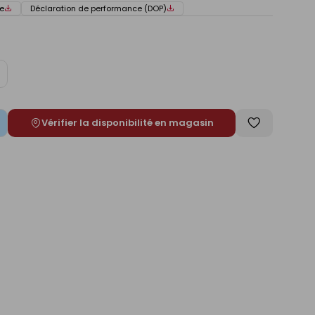
e
Déclaration de performance (DOP)
ugmenter
e
Vérifier la disponibilité en magasin
Enregistrer
comme
liste