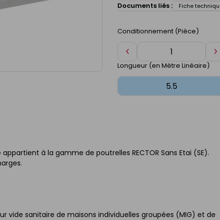
Documents liés :
Fiche techniqu
Conditionnement (Pièce)
Diminuer
A
de
d
Longueur (en Mètre Linéaire)
1
1
le appartient à la gamme de poutrelles RECTOR Sans Etai (SE).
harges.
sur vide sanitaire de maisons individuelles groupées (MIG) et de