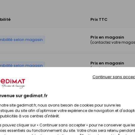
bilité
Prix TTC
Prix en magasin
nibilité selon magasin
(contactez votre magas
Prix en magasin
nibilité selon magasin
(contactez votre magas
Continuer sans accep
Prix en magasin
nibilité selon magasin
(contactez votre magas
nvenue sur gedimat.fr
notre site gedimat.fr, nous avons besoin de cookies pour suivre les
istiques du site afin d'optimiser votre expérience de navigation et d'adapt
Prix en magasin
nibilité selon magasin
publicités à vos centres d'intérêt.
(contactez votre magas
 pouvez cliquer sur « Continuer sans accepter » pour ne conserver que le
ies essentiels au fonctionnement du site. Votre choix sera retenu pendant