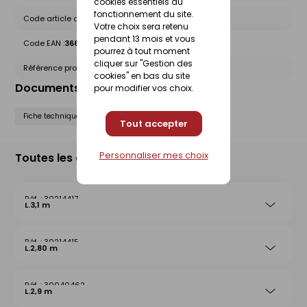
cookies essentiels au
fonctionnement du site.
Code article chez le fournisseur :
27453
Votre choix sera retenu
pendant 13 mois et vous
Code EAN :
3660073274530
pourrez à tout moment
cliquer sur "Gestion des
Référence produit nationale Gedimat :
30288737
cookies" en bas du site
Documents liés
pour modifier vos choix.
Fiche technique
Tout accepter
Personnaliser mes choix
Toutes les déclinaisons
30214417
L.3,1 m
30214415
L.2,80 m
30040462
L.2,9 m