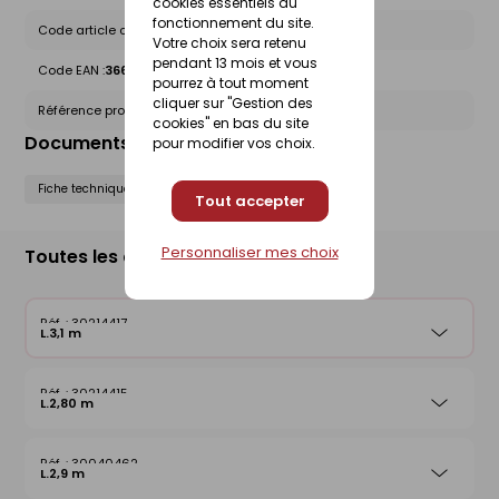
cookies essentiels au
fonctionnement du site.
Code article chez le fournisseur :
27459
Votre choix sera retenu
pendant 13 mois et vous
Code EAN :
3660073274592
pourrez à tout moment
cliquer sur "Gestion des
Référence produit nationale Gedimat :
30214417
cookies" en bas du site
Documents liés
pour modifier vos choix.
Fiche technique
Tout accepter
Personnaliser mes choix
Toutes les déclinaisons
30214417
L.3,1 m
30214415
L.2,80 m
30040462
L.2,9 m