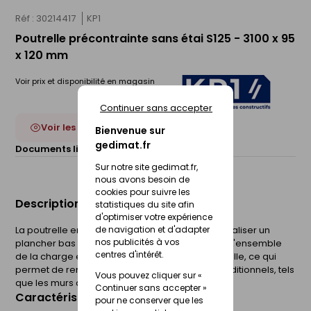
Réf : 30214417
KP1
Poutrelle précontrainte sans étai S125 - 3100 x 95
x 120 mm
Voir prix et disponibilité en magasin
Continuer sans accepter
Voir les 17 déclinaisons
Bienvenue sur
gedimat.fr
Documents liés :
Fiche technique
Sur notre site gedimat.fr,
nous avons besoin de
cookies pour suivre les
Description du produit
statistiques du site afin
d'optimiser votre expérience
de navigation et d'adapter
La poutrelle en béton précontraint permet de réaliser un
nos publicités à vos
plancher bas 13+4 sans étais sur vide sanitaire. L'ensemble
centres d'intérêt.
de la charge est réparti sur les appuis de poutrelle, ce qui
permet de remplacer les éléments porteurs traditionnels, tels
Vous pouvez cliquer sur «
que les murs de refend.
Continuer sans accepter »
Caractéristiques du produit
pour ne conserver que les