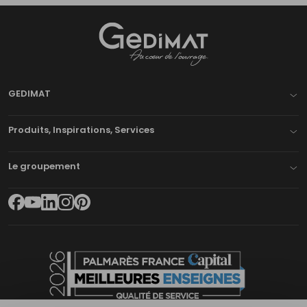
Gedimat
- AU COEUR DE L'OUVRAGE
GEDIMAT
Produits, Inspirations, Services
Le groupement