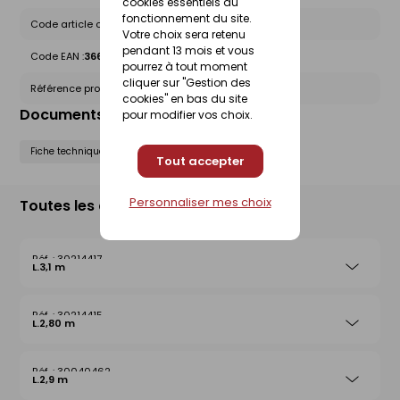
cookies essentiels au
fonctionnement du site.
Code article chez le fournisseur :
27468
Votre choix sera retenu
pendant 13 mois et vous
Code EAN :
3660073274684
pourrez à tout moment
cliquer sur "Gestion des
Référence produit nationale Gedimat :
30214426
cookies" en bas du site
Documents liés
pour modifier vos choix.
Fiche technique
Tout accepter
Personnaliser mes choix
Toutes les déclinaisons
30214417
L.3,1 m
30214415
L.2,80 m
30040462
L.2,9 m