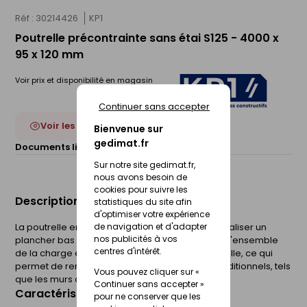
Réf : 30214426
KP1
Poutrelle précontrainte sans étai S125 - 4000 x
95 x 120 mm
Voir prix et disponibilité en magasin
Continuer sans accepter
Voir les 17 déclinaisons
Bienvenue sur
gedimat.fr
Documents liés :
Fiche technique
Sur notre site gedimat.fr,
nous avons besoin de
cookies pour suivre les
Description du produit
statistiques du site afin
d'optimiser votre expérience
de navigation et d'adapter
La poutrelle en béton précontraint permet de réaliser un
nos publicités à vos
plancher bas 13+4 sans étais sur vide sanitaire. L'ensemble
centres d'intérêt.
de la charge est réparti sur les appuis de poutrelle, ce qui
permet de remplacer les éléments porteurs traditionnels, tels
Vous pouvez cliquer sur «
que les murs de refend.
Continuer sans accepter »
Caractéristiques du produit
pour ne conserver que les