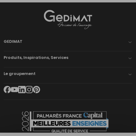
Gedimat
- AU COEUR DE L'OUVRAGE
GEDIMAT
Produits, Inspirations, Services
Le groupement