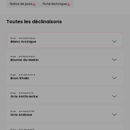
Notice de pose
Fiche technique
Toutes les déclinaisons
30165068
Blanc Arctique
30165069
Brume du Matin
30460104
Brun khaki
30165071
Gris Anthracite
30165073
Gris Ardoise