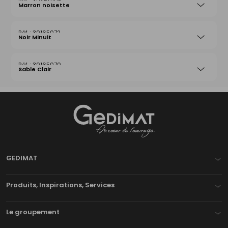
30460105
Marron noisette
30165072
Noir Minuit
30165070
Sable Clair
Gedimat
- AU COEUR DE L'OUVRAGE
GEDIMAT
Produits, Inspirations, Services
Le groupement