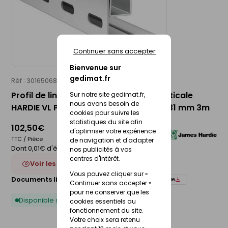
Continuer sans accepter
Bienvenue sur
gedimat.fr
Réf : 30165068
JAMES HARDIE
Profil de linteau et de départ pose verticale
Sur notre site gedimat.fr,
nous avons besoin de
HARDIE VL PLANK blanc arctique - 31 x 31 mm 3m
cookies pour suivre les
statistiques du site afin
102,50€
d'optimiser votre expérience
TTC / Pièce
de navigation et d'adapter
Dont 0,01€ d'éco-participation
nos publicités à vos
centres d'intérêt.
Voir les 8 déclinaisons
Vous pouvez cliquer sur «
Documents liés :
Notice de pose
Fiche technique
Continuer sans accepter »
pour ne conserver que les
Disponible sous 10 jours
cookies essentiels au
fonctionnement du site.
Votre choix sera retenu