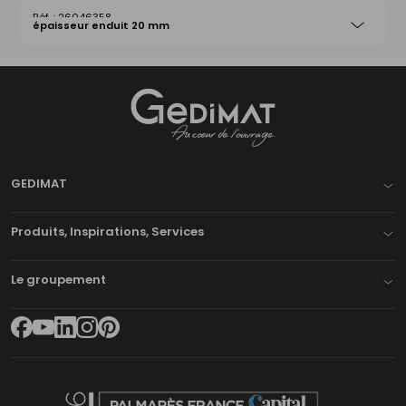
26046358
épaisseur enduit 20 mm
Gedimat
- AU COEUR DE L'OUVRAGE
GEDIMAT
Produits, Inspirations, Services
Le groupement