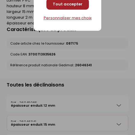
Larmier PVC
Tout accepter
hauteur 8 mm
largeur 15 mm
longueur 2 m
Personnaliser mes choix
épaisseur enduit 15 mm.
Caractéristiques du produit
Code article chez le fournisseur :
087175
Code EAN :
3700713935626
Référence produit nationale Gedimat :
26046341
Toutes les déclinaisons
26045085
épaisseur enduit 12 mm
26046341
épaisseur enduit 15 mm