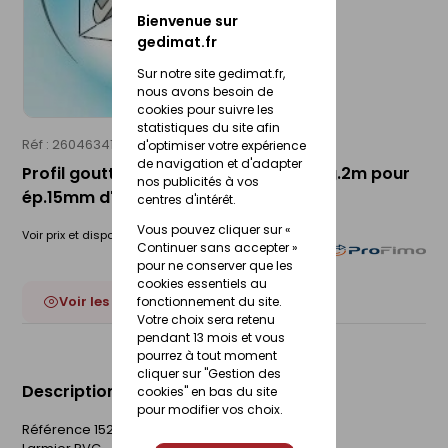
Bienvenue sur
gedimat.fr
Sur notre site gedimat.fr,
nous avons besoin de
cookies pour suivre les
statistiques du site afin
Réf : 26046341
PROFIMO
d'optimiser votre expérience
de navigation et d'adapter
Profil goutte d'eau larmier en pvc long.2m pour
nos publicités à vos
ép.15mm d'enduit
centres d'intérêt.
Vous pouvez cliquer sur «
Voir prix et disponibilité en magasin
Continuer sans accepter »
pour ne conserver que les
cookies essentiels au
Voir les 3 déclinaisons
fonctionnement du site.
Votre choix sera retenu
pendant 13 mois et vous
pourrez à tout moment
cliquer sur "Gestion des
Description du produit
cookies" en bas du site
pour modifier vos choix.
Référence 15282