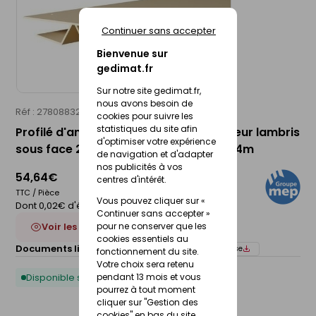
Continuer sans accepter
Bienvenue sur
gedimat.fr
Sur notre site gedimat.fr,
nous avons besoin de
Réf : 27808832
MEP
cookies pour suivre les
statistiques du site afin
Profilé d'angle intérieur/extérieur largeur lambris
d'optimiser votre expérience
sous face 250 mm sable - 16 x 98 mm 4m
de navigation et d'adapter
nos publicités à vos
54,64€
centres d'intérêt.
TTC / Pièce
Vous pouvez cliquer sur «
Dont 0,02€ d'éco-participation
Continuer sans accepter »
pour ne conserver que les
Voir les 5 déclinaisons
cookies essentiels au
Documents liés :
Fiche technique
Notice de pose
fonctionnement du site.
Votre choix sera retenu
pendant 13 mois et vous
Disponible sous 10 jours
pourrez à tout moment
cliquer sur "Gestion des
cookies" en bas du site