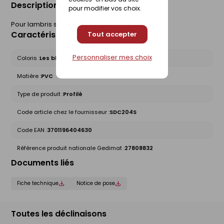
Description du produit
pour modifier vos choix.
Pour lambris sous face de largeur 250 mm.
Caractéristiques du produit
Tout accepter
Personnaliser mes choix
Coloris :
Les blancs et crèmes
Matière :
PVC
Type de produit :
Profilé
Code article chez le fournisseur :
SDC204S
Code EAN :
3701196404630
Référence produit nationale Gedimat :
27808832
Documents liés
Fiche technique
Notice de pose
Toutes les déclinaisons