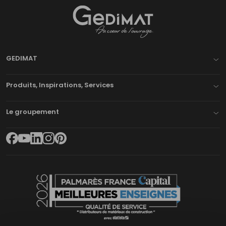
Gedimat
- AU COEUR DE L'OUVRAGE
GEDIMAT
Produits, Inspirations, Services
Le groupement