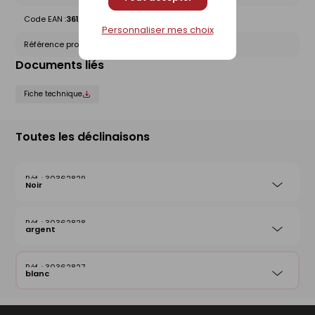
Code EAN :
3612830016020
Personnaliser mes choix
Référence produit nationale Gedimat :
30362827
Documents liés
Fiche technique
Toutes les déclinaisons
30362829
Noir
30362828
argent
30362827
blanc