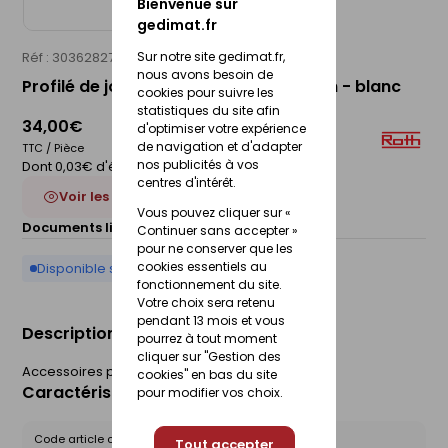
Bienvenue sur
gedimat.fr
Sur notre site gedimat.fr,
Réf : 30362827
ROTH
nous avons besoin de
Profilé de jonction alu VIPANEL - 2,55 m - blanc
cookies pour suivre les
statistiques du site afin
34,00€
d'optimiser votre expérience
de navigation et d'adapter
TTC / Pièce
nos publicités à vos
Dont 0,03€ d'éco-participation
centres d'intérêt.
Voir les 3 déclinaisons
Vous pouvez cliquer sur «
Documents liés :
Fiche technique
Continuer sans accepter »
pour ne conserver que les
cookies essentiels au
Disponible sur commande
fonctionnement du site.
Votre choix sera retenu
pendant 13 mois et vous
Description du produit
pourrez à tout moment
cliquer sur "Gestion des
Accessoires pour panneaux muraux VIPANEL.
cookies" en bas du site
Caractéristiques du produit
pour modifier vos choix.
Code article chez le fournisseur :
1420000653
Tout accepter