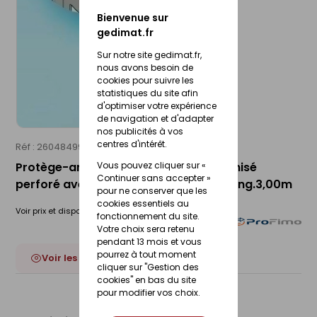
Bienvenue sur
gedimat.fr
Sur notre site gedimat.fr,
nous avons besoin de
cookies pour suivre les
statistiques du site afin
d'optimiser votre expérience
de navigation et d'adapter
nos publicités à vos
centres d'intérêt.
Réf : 26048499
PROFIMO
Protège-angle sortant en acier galvanisé
Vous pouvez cliquer sur «
Continuer sans accepter »
perforé avec jonc Fil blanc ép.13mm long.3,00m
pour ne conserver que les
cookies essentiels au
Voir prix et disponibilité en magasin
fonctionnement du site.
Votre choix sera retenu
pendant 13 mois et vous
pourrez à tout moment
Voir les 2 déclinaisons
cliquer sur "Gestion des
cookies" en bas du site
pour modifier vos choix.