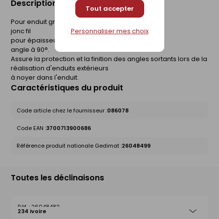
Description du produit
Tout accepter
Pour enduit gratté
jonc fil
Personnaliser mes choix
pour épaisseur d'enduit de 13mm
angle à 90°.
Assure la protection et la finition des angles sortants lors de la
réalisation d'enduits extérieurs
à noyer dans l'enduit.
Caractéristiques du produit
Code article chez le fournisseur :
086078
Code EAN :
3700713900686
Référence produit nationale Gedimat :
26048499
Toutes les déclinaisons
26048482
234 ivoire