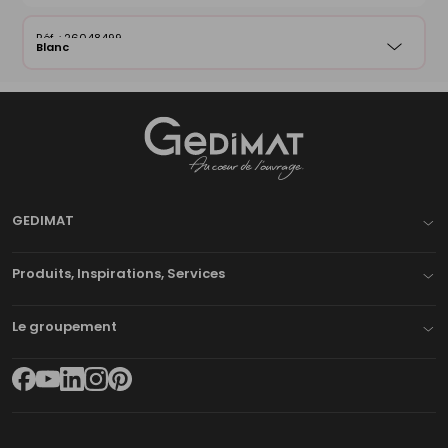
26048499
Blanc
Gedimat
- AU COEUR DE L'OUVRAGE
GEDIMAT
Produits, Inspirations, Services
Le groupement