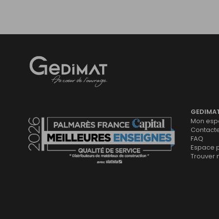
Gedimat
- AU COEUR DE L'OUVRAGE
GEDIMA
Mon espa
Contact
FAQ
Espace 
Trouver