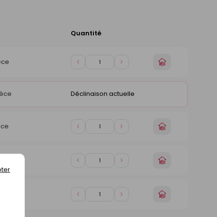
Quantité
Ajouter
au
panier
Choisir
èce
Diminuer
Augmenter
un
de
de
magasin
1
1
ièce
Déclinaison actuelle
Choisir
èce
Diminuer
Augmenter
un
de
de
magasin
1
1
Choisir
èce
Diminuer
Augmenter
un
ter
de
de
magasin
1
1
Choisir
èce
Diminuer
Augmenter
un
de
de
magasin
1
1