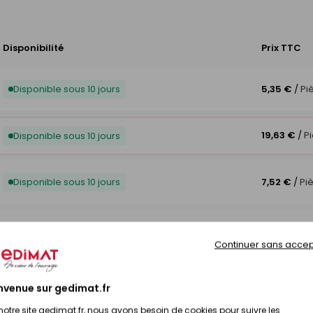
Disponibilité
Prix TTC
Disponible sous 10 jours
5,35 €
/
Pi
19,63 €
/
P
Disponible sous 10 jours
Disponible sous 10 jours
7,52 €
/
Pi
Disponible sous 10 jours
7,54 €
/
Pi
Continuer sans accep
Disponible sous 10 jours
7,54 €
/
Pi
nvenue sur gedimat.fr
notre site gedimat.fr, nous avons besoin de cookies pour suivre les