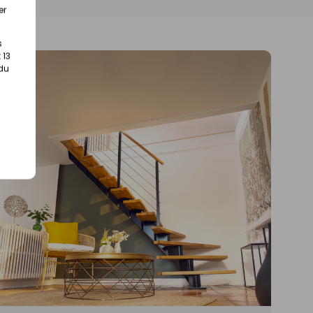
er
s
 13
 du