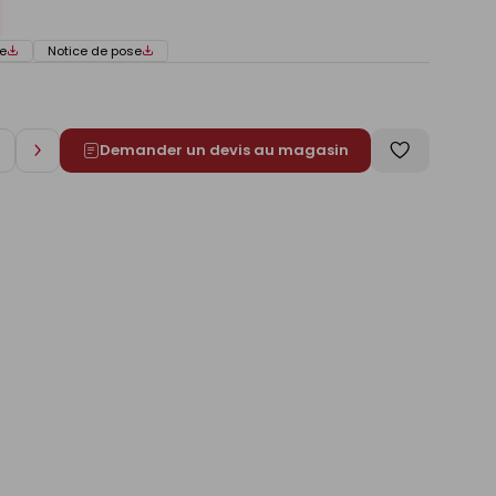
e
Notice de pose
Demander un devis au magasin
Augmenter
Enregistrer
de
comme
1
liste