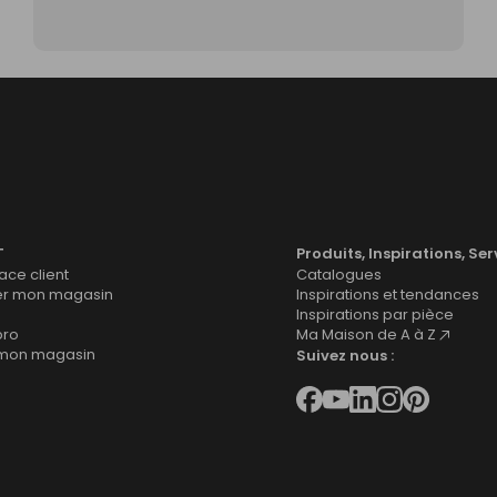
T
Produits, Inspirations, Ser
ce client
Catalogues
er mon magasin
Inspirations et tendances
Inspirations par pièce
pro
Ma Maison de A à Z
 mon magasin
Suivez nous :