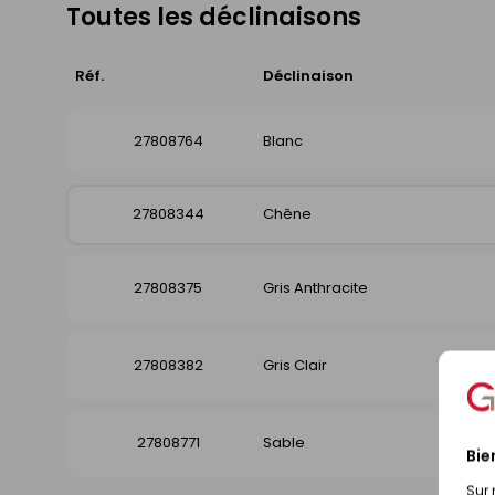
Toutes les déclinaisons
Réf.
Déclinaison
27808764
Blanc
27808344
Chêne
27808375
Gris Anthracite
27808382
Gris Clair
27808771
Sable
Bie
Sur 