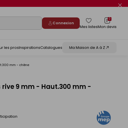
Fer
le
flas
info
0
Connexion
Mes listes
Mon devis
ur les pros
Inspirations
Catalogues
Ma Maison de A à Z
aut.300 mm - chêne
s rive 9 mm - Haut.300 mm -
ticipation