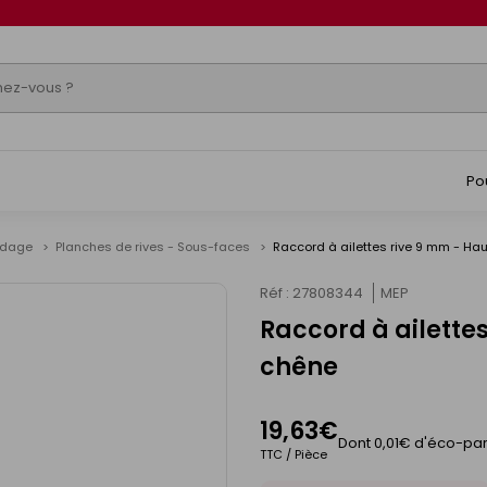
Po
ardage
Planches de rives - Sous-faces
Raccord à ailettes rive 9 mm - H
Réf : 27808344
MEP
Raccord à ailette
chêne
19,63€
Dont 0,01€ d'éco-par
TTC / Pièce