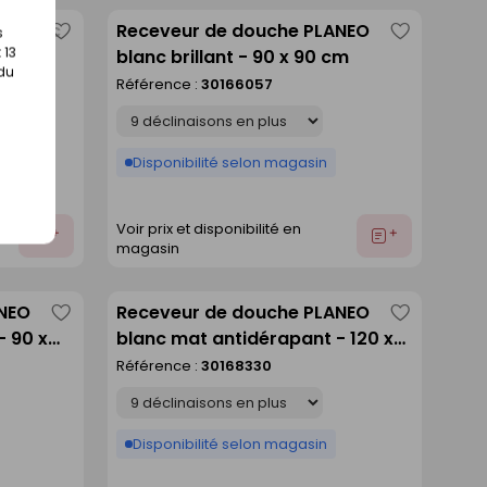
A blanc
Receveur de douche PLANEO
s
Enregistrer
Enregistre
 13
cm
blanc brillant - 90 x 90 cm
comme
comme
 du
Référence :
30166057
liste
liste
Déclinaison
Disponibilité selon magasin
Voir prix et disponibilité en
Ajouter
Ajouter
magasin
au
au
devis
devis
ANEO
Receveur de douche PLANEO
Enregistrer
Enregistre
- 90 x
blanc mat antidérapant - 120 x
comme
comme
80 cm
Référence :
30168330
liste
liste
Déclinaison
Disponibilité selon magasin