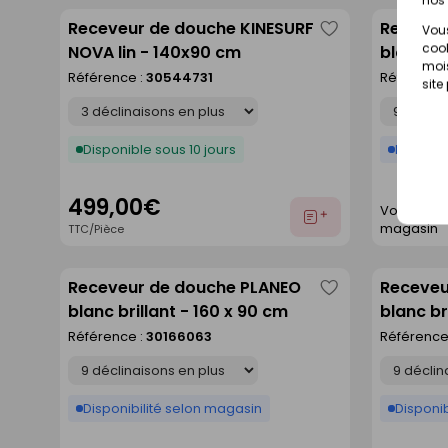
Receveur de douche KINESURF
Receveu
Vous
Enregistrer
cook
NOVA lin - 140x90 cm
blanc ma
comme
mois
80 cm
Référence :
30544731
Référence
site
liste
Déclinaison
Déclinaison
Disponible sous 10 jours
Disponib
499,00€
Voir prix e
Ajouter
magasin
TTC/Pièce
au
devis
Receveur de douche PLANEO
Receveu
Enregistrer
blanc brillant - 160 x 90 cm
blanc br
comme
Référence :
30166063
Référence
liste
Déclinaison
Déclinaison
Disponibilité selon magasin
Disponib