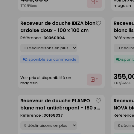
Voir prix e
Ajouter
magasin
TTC/Pièce
au
devis
Receveur de douche IBIZA blanc
Receveu
Enregistrer
ardoise doux - 100 x 100 cm
blanc li
comme
Référence :
30360904
Référence
liste
Déclinaison
Déclinaison
Disponible sur commande
Disponib
355,0
Voir prix et disponibilité en
Ajouter
magasin
TTC/Pièce
au
devis
Receveur de douche PLANEO
Receveu
Enregistrer
blanc mat antidérapant - 180 x
NOVA bl
comme
90 cm
Référence :
30168337
Référence
liste
Déclinaison
Déclinaison