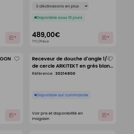
Déclinaison
Disponible sous 10 jours
489,00€
Ajouter
Ajouter
TTC/Pièce
au
au
devis
devis
GOON
Receveur de douche d'angle 1/4
Enregistrer
Enregistre
de cercle ARKITEKT en grès blanc
comme
comme
- 90x90cm
Référence :
30214800
liste
liste
Disponible sur commande
Voir prix et disponibilité en
Ajouter
Ajouter
magasin
au
au
devis
devis