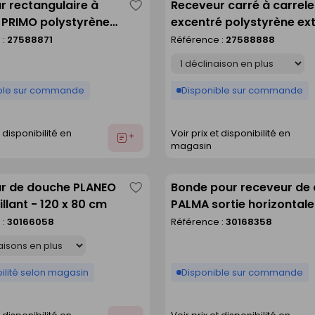
r rectangulaire à
Receveur carré à carrel
Enregistrer
r PRIMO polystyrène
excentré polystyrène ex
comme
 centré haut.4cm
haut.4cm larg.120cm lo
 :
27588871
Référence :
27588888
liste
cm long.140cm
Déclinaison
ble sur commande
Disponible sur commande
t disponibilité en
Voir prix et disponibilité en
Ajouter
magasin
au
devis
r de douche PLANEO
Bonde pour receveur de
Enregistrer
illant - 120 x 80 cm
PALMA sortie horizontale
comme
capot
 :
30166058
Référence :
30168358
liste
ilité selon magasin
Disponible sur commande