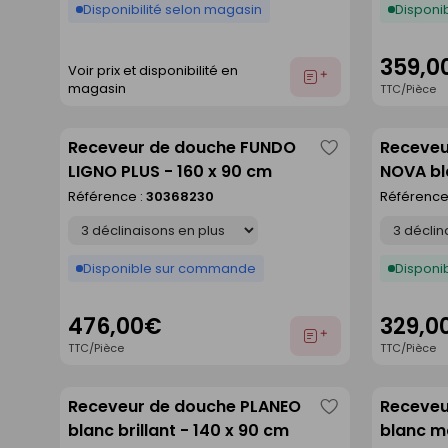
Disponibilité selon magasin
Disponib
359,0
Voir prix et disponibilité en
Ajouter
magasin
TTC/Pièce
au
devis
Receveur de douche FUNDO
Receveu
Enregistrer
LIGNO PLUS - 160 x 90 cm
NOVA bl
comme
Référence :
30368230
Référence
liste
Déclinaison
Déclinaison
Disponible sur commande
Disponib
476,00€
329,0
Ajouter
TTC/Pièce
TTC/Pièce
au
devis
Receveur de douche PLANEO
Receveu
Enregistrer
blanc brillant - 140 x 90 cm
blanc ma
comme