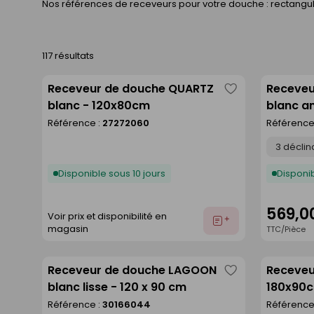
Nos références de receveurs pour votre douche : rectangula
117 résultats
Receveur de douche QUARTZ
Receveu
Enregistrer
blanc - 120x80cm
blanc an
comme
Référence :
27272060
Référence
liste
Déclinaison
Disponible sous 10 jours
Disponib
569,0
Voir prix et disponibilité en
Ajouter
magasin
TTC/Pièce
au
devis
Receveur de douche LAGOON
Receveu
Enregistrer
blanc lisse - 120 x 90 cm
180x90
comme
Référence :
30166044
Référence
liste