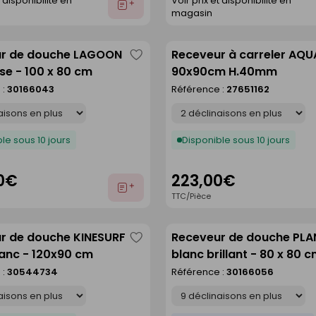
t disponibilité en
Voir prix et disponibilité en
Ajouter
magasin
au
devis
r de douche LAGOON
Receveur à carreler AQU
Enregistrer
sse - 100 x 80 cm
90x90cm H.40mm
comme
 :
30166043
Référence :
27651162
liste
Déclinaison
le sous 10 jours
Disponible sous 10 jours
0€
223,00€
Ajouter
TTC/Pièce
au
devis
r de douche KINESURF
Receveur de douche PL
Enregistrer
anc - 120x90 cm
blanc brillant - 80 x 80 
comme
 :
30544734
Référence :
30166056
liste
Déclinaison