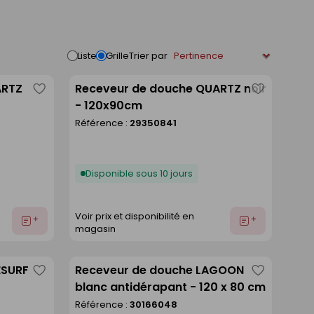
Trier par
Liste
Grille
ARTZ
Receveur de douche QUARTZ noir
Enregistrer
Enregistre
- 120x90cm
comme
comme
Référence :
29350841
liste
liste
Disponible sous 10 jours
Voir prix et disponibilité en
Ajouter
Ajouter
magasin
au
au
devis
devis
ESURF
Receveur de douche LAGOON
Enregistrer
Enregistre
blanc antidérapant - 120 x 80 cm
comme
comme
Référence :
30166048
liste
liste