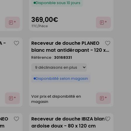
Disponible sous 10 jours
369,00€
Ajouter
Ajouter
TTC/Pièce
au
au
devis
devis
A -
Receveur de douche PLANEO
Enregistrer
Enregistre
blanc mat antidérapant - 120 x
comme
comme
90 cm
Référence :
30168331
liste
liste
Déclinaison
Disponibilité selon magasin
Voir prix et disponibilité en
Ajouter
Ajouter
magasin
au
au
devis
devis
ANEO
Receveur de douche IBIZA blanc
Enregistrer
Enregistre
cm
ardoise doux - 80 x 120 cm
comme
comme