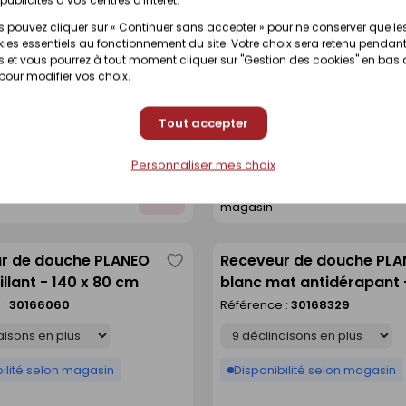
r de douche PLANEO
Receveur de douche IBIZ
 pouvez cliquer sur « Continuer sans accepter » pour ne conserver que le
Enregistrer
ies essentiels au fonctionnement du site. Votre choix sera retenu pendant
t antidérapant - 140 x
ardoise doux - 90 x 120 
comme
 et vous pourrez à tout moment cliquer sur "Gestion des cookies" en bas
 :
30168332
Référence :
30360900
 pour modifier vos choix.
liste
Déclinaison
Tout accepter
ilité selon magasin
Disponible sur commande
Personnaliser mes choix
t disponibilité en
Voir prix et disponibilité en
Ajouter
magasin
au
devis
r de douche PLANEO
Receveur de douche PL
Enregistrer
illant - 140 x 80 cm
blanc mat antidérapant 
comme
90 cm
 :
30166060
Référence :
30168329
liste
Déclinaison
ilité selon magasin
Disponibilité selon magasin