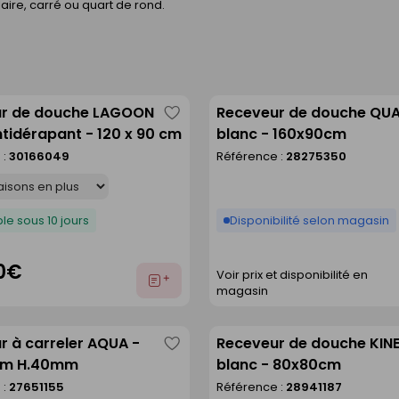
ire, carré ou quart de rond.
r de douche LAGOON
Receveur de douche QU
Enregistrer
tidérapant - 120 x 90 cm
blanc - 160x90cm
comme
 :
30166049
Référence :
28275350
liste
le sous 10 jours
Disponibilité selon magasin
0€
Voir prix et disponibilité en
Ajouter
magasin
au
devis
r à carreler AQUA -
Receveur de douche KIN
Enregistrer
cm H.40mm
blanc - 80x80cm
comme
 :
27651155
Référence :
28941187
liste