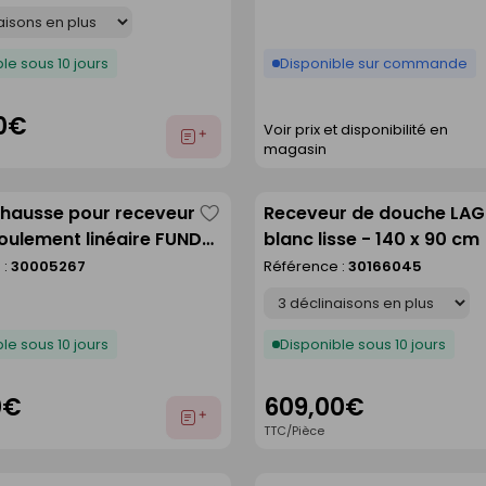
le sous 10 jours
Disponible sur commande
0€
Voir prix et disponibilité en
Ajouter
magasin
au
devis
éhausse pour receveur
Receveur de douche LA
Enregistrer
oulement linéaire FUNDO
blanc lisse - 140 x 90 cm
comme
120 cm
 :
30005267
Référence :
30166045
liste
Déclinaison
le sous 10 jours
Disponible sous 10 jours
0€
609,00€
Ajouter
TTC/Pièce
au
devis