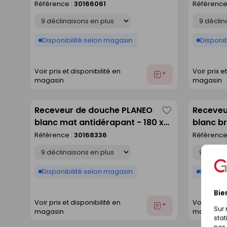
90 cm
Référence :
30166061
Référence
liste
Déclinaison
Déclinaison
Disponibilité selon magasin
Disponib
Voir prix et disponibilité en
Voir prix e
Ajouter
magasin
magasin
au
devis
Receveur de douche PLANEO
Receveu
Enregistrer
blanc mat antidérapant - 180 x
blanc br
comme
80 cm
Référence :
30168336
Référence
liste
Déclinaison
Déclinaison
Disponibilité selon magasin
Disponib
Bie
Voir prix et disponibilité en
Voir prix e
Ajouter
Sur 
magasin
magasin
au
stat
devis
nos 