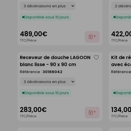
Déclinaison
Déclinaison
Disponible sous 10 jours
Disponib
489,00€
422,0
Ajouter
TTC/Pièce
TTC/Pièce
au
devis
Receveur de douche LAGOON
Kit de r
Enregistrer
blanc lisse - 90 x 90 cm
avec éc
comme
- 120 x 
Référence :
30166042
Référence
liste
Déclinaison
Disponible sous 10 jours
Disponib
283,00€
134,0
Ajouter
TTC/Pièce
TTC/Pièce
au
devis