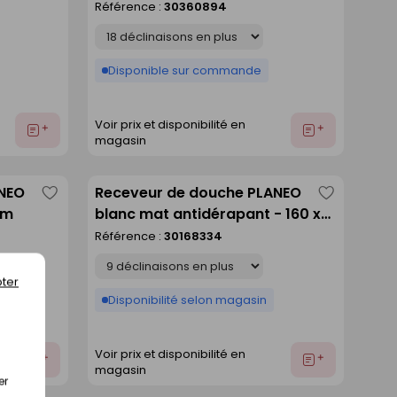
Référence :
30360894
liste
liste
Déclinaison
Disponible sur commande
Voir prix et disponibilité en
Ajouter
Ajouter
magasin
au
au
devis
devis
ANEO
Receveur de douche PLANEO
Enregistrer
Enregistre
cm
blanc mat antidérapant - 160 x
comme
comme
80 cm
Référence :
30168334
liste
liste
Déclinaison
ter
Disponibilité selon magasin
Voir prix et disponibilité en
Ajouter
Ajouter
magasin
au
au
er
devis
devis