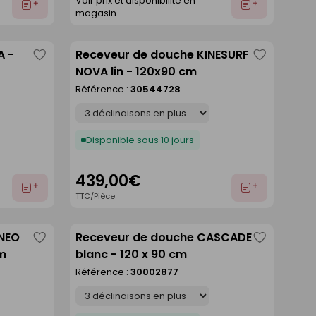
Voir prix et disponibilité en
Ajouter
Ajouter
magasin
au
au
devis
devis
A -
Receveur de douche KINESURF
Enregistrer
Enregistre
NOVA lin - 120x90 cm
comme
comme
Référence :
30544728
liste
liste
Déclinaison
Disponible sous 10 jours
439,00€
Ajouter
Ajouter
TTC/Pièce
au
au
devis
devis
ANEO
Receveur de douche CASCADE
Enregistrer
Enregistre
cm
blanc - 120 x 90 cm
comme
comme
Référence :
30002877
liste
liste
Déclinaison