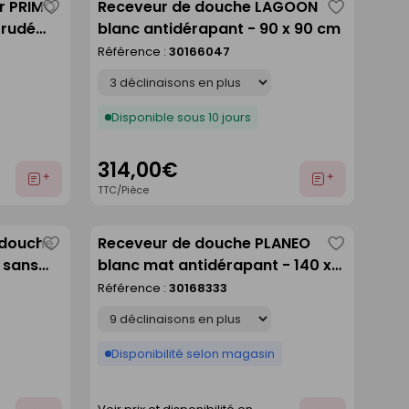
er PRIMO
Receveur de douche LAGOON
Enregistrer
Enregistre
trudé
blanc antidérapant - 90 x 90 cm
comme
comme
ng.120cm
Référence :
30166047
liste
liste
Déclinaison
Disponible sous 10 jours
314,00€
Ajouter
Ajouter
TTC/Pièce
au
au
devis
devis
 douche
Receveur de douche PLANEO
Enregistrer
Enregistre
 sans
blanc mat antidérapant - 140 x
comme
comme
90 cm
Référence :
30168333
liste
liste
Déclinaison
Disponibilité selon magasin