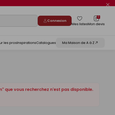
Fer
le
flas
info
0
Connexion
Mes listes
Mon devis
ur les pros
Inspirations
Catalogues
Ma Maison de A à Z
" que vous recherchez n'est pas disponible.