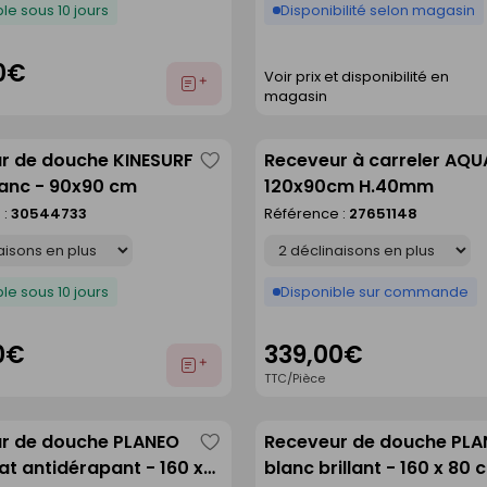
le sous 10 jours
Disponibilité selon magasin
0€
Voir prix et disponibilité en
Ajouter
magasin
au
devis
r de douche KINESURF
Receveur à carreler AQU
Enregistrer
anc - 90x90 cm
120x90cm H.40mm
comme
 :
30544733
Référence :
27651148
liste
Déclinaison
le sous 10 jours
Disponible sur commande
0€
339,00€
Ajouter
TTC/Pièce
au
devis
r de douche PLANEO
Receveur de douche PL
Enregistrer
t antidérapant - 160 x
blanc brillant - 160 x 80 
comme