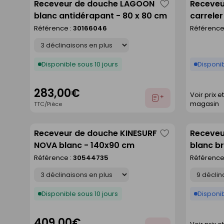
Receveur de douche LAGOON
Receveu
Enregistrer
blanc antidérapant - 80 x 80 cm
carrele
comme
extrudé
Référence :
30166046
Référence
liste
larg.90
Déclinaison
Disponible sous 10 jours
Disponi
283,00€
Voir prix e
Ajouter
magasin
TTC/Pièce
au
devis
Receveur de douche KINESURF
Receveu
Enregistrer
NOVA blanc - 140x90 cm
blanc br
comme
Référence :
30544735
Référence
liste
Déclinaison
Déclinaison
Disponible sous 10 jours
Disponib
409,00€