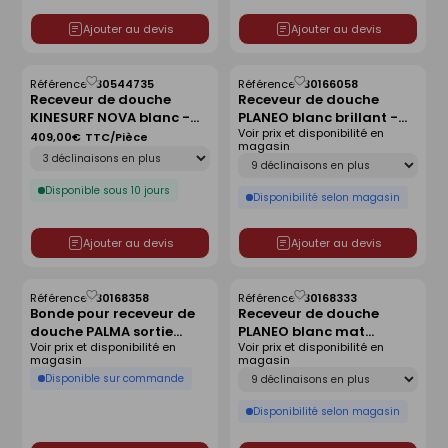
Ajouter au devis
Ajouter au devis
Référence :
30544735
Référence :
30166058
Enregistrer
Enregistrer
Receveur de douche
Receveur de douche
comme
comme
KINESURF NOVA blanc -
PLANEO blanc brillant -
liste
liste
Voir prix et disponibilité en
140x90 cm
120 x 80 cm
409,00€
TTC/Pièce
magasin
Déclinaison
Déclinaison
Disponible sous 10 jours
Disponibilité selon magasin
Ajouter au devis
Ajouter au devis
Référence :
30168358
Référence :
30168333
Enregistrer
Enregistrer
Bonde pour receveur de
Receveur de douche
comme
comme
douche PALMA sortie
PLANEO blanc mat
liste
liste
Voir prix et disponibilité en
Voir prix et disponibilité en
horizontale sans capot
antidérapant - 140 x 90
magasin
magasin
cm
Déclinaison
Disponible sur commande
Disponibilité selon magasin