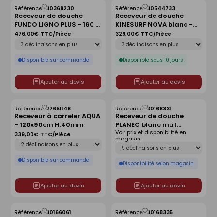
Référence :
30368230
Référence :
30544733
Enregistrer
Enregistrer
Receveur de douche
Receveur de douche
comme
comme
FUNDO LIGNO PLUS - 160 x
KINESURF NOVA blanc -
liste
liste
90 cm
90x90 cm
476,00€
TTC/Pièce
329,00€
TTC/Pièce
Déclinaison
Déclinaison
Disponible sur commande
Disponible sous 10 jours
Ajouter au devis
Ajouter au devis
Référence :
27651148
Référence :
30168331
Enregistrer
Enregistrer
Receveur à carreler AQUA
Receveur de douche
comme
comme
- 120x90cm H.40mm
PLANEO blanc mat
liste
liste
Voir prix et disponibilité en
antidérapant - 120 x 90
339,00€
TTC/Pièce
magasin
Déclinaison
cm
Déclinaison
Disponible sur commande
Disponibilité selon magasin
Ajouter au devis
Ajouter au devis
Référence :
30166061
Référence :
30168335
Enregistrer
Enregistrer