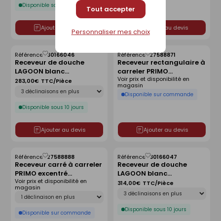
Disponible sous 10 jours
Tout accepter
Ajouter au devis
Ajouter au devis
Personnaliser mes choix
Référence :
30166046
Référence :
27588871
Enregistrer
Enregistrer
Receveur de douche
Receveur rectangulaire à
comme
comme
LAGOON blanc
carreler PRIMO
liste
liste
Voir prix et disponibilité en
antidérapant - 80 x 80
polystyrène extrudé
283,00€
TTC/Pièce
magasin
Déclinaison
cm
centré haut.4cm
Disponible sur commande
larg.90cm long.140cm
Disponible sous 10 jours
Ajouter au devis
Ajouter au devis
Référence :
27588888
Référence :
30166047
Enregistrer
Enregistrer
Receveur carré à carreler
Receveur de douche
comme
comme
PRIMO excentré
LAGOON blanc
liste
liste
Voir prix et disponibilité en
polystyrène extrudé
antidérapant - 90 x 90
314,00€
TTC/Pièce
magasin
Déclinaison
haut.4cm larg.120cm
cm
Déclinaison
long.120cm
Disponible sous 10 jours
Disponible sur commande