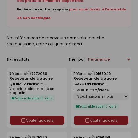
des produits similaires disponibles.
Recherchez votre magasin
pour avoir accès à l'ensemble
de son catalogue.
Nos références de receveurs pour votre douche :
rectangulaire, carré ou quart de rond.
117 résultats
Trier par
Référence :
27272060
Référence :
30166049
Enregistrer
Enregistrer
Receveur de douche
Receveur de douche
comme
comme
QUARTZ blanc -
LAGOON blanc
liste
liste
Voir prix et disponibilité en
120x80cm
antidérapant - 120 x 90
569,00€
TTC/Pièce
magasin
Déclinaison
cm
Disponible sous 10 jours
Disponible sous 10 jours
Ajouter au devis
Ajouter au devis
Référence :
28275350
Référence :
29350841