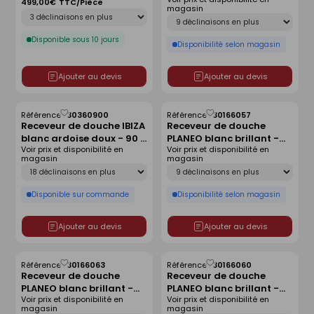
140x90 cm
antidérapant - 140 x 80
499,00€
TTC/Pièce
magasin
Déclinaison
cm
Déclinaison
Disponible sous 10 jours
Disponibilité selon magasin
Ajouter au devis
Ajouter au devis
Référence :
30360900
Référence :
30166057
Enregistrer
Enregistrer
Receveur de douche IBIZA
Receveur de douche
comme
comme
blanc ardoise doux - 90 x
PLANEO blanc brillant -
liste
liste
Voir prix et disponibilité en
Voir prix et disponibilité en
120 cm
90 x 90 cm
magasin
magasin
Déclinaison
Déclinaison
Disponible sur commande
Disponibilité selon magasin
Ajouter au devis
Ajouter au devis
Référence :
30166063
Référence :
30166060
Enregistrer
Enregistrer
Receveur de douche
Receveur de douche
comme
comme
PLANEO blanc brillant -
PLANEO blanc brillant -
liste
liste
Voir prix et disponibilité en
Voir prix et disponibilité en
160 x 90 cm
140 x 80 cm
magasin
magasin