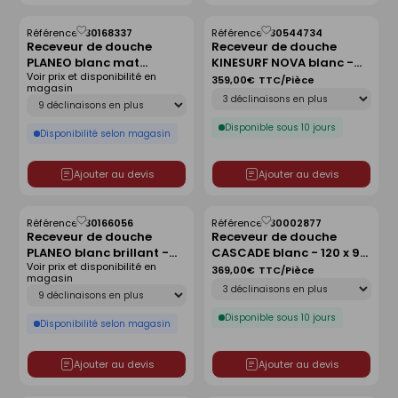
Référence :
30168337
Référence :
30544734
Enregistrer
Enregistrer
Receveur de douche
Receveur de douche
comme
comme
PLANEO blanc mat
KINESURF NOVA blanc -
liste
liste
Voir prix et disponibilité en
antidérapant - 180 x 90
120x90 cm
359,00€
TTC/Pièce
magasin
Déclinaison
cm
Déclinaison
Disponible sous 10 jours
Disponibilité selon magasin
Ajouter au devis
Ajouter au devis
Référence :
30166056
Référence :
30002877
Enregistrer
Enregistrer
Receveur de douche
Receveur de douche
comme
comme
PLANEO blanc brillant -
CASCADE blanc - 120 x 90
liste
liste
Voir prix et disponibilité en
80 x 80 cm
cm
369,00€
TTC/Pièce
magasin
Déclinaison
Déclinaison
Disponible sous 10 jours
Disponibilité selon magasin
Ajouter au devis
Ajouter au devis