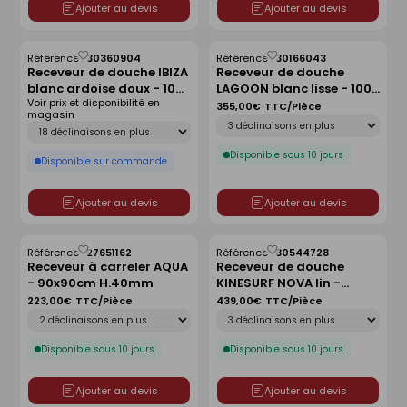
Ajouter au devis
Ajouter au devis
Référence :
30360904
Référence :
30166043
Enregistrer
Enregistrer
Receveur de douche IBIZA
Receveur de douche
comme
comme
blanc ardoise doux - 100
LAGOON blanc lisse - 100
liste
liste
Voir prix et disponibilité en
x 100 cm
x 80 cm
355,00€
TTC/Pièce
magasin
Déclinaison
Déclinaison
Disponible sous 10 jours
Disponible sur commande
Ajouter au devis
Ajouter au devis
Référence :
27651162
Référence :
30544728
Enregistrer
Enregistrer
Receveur à carreler AQUA
Receveur de douche
comme
comme
- 90x90cm H.40mm
KINESURF NOVA lin -
liste
liste
120x90 cm
223,00€
TTC/Pièce
439,00€
TTC/Pièce
Déclinaison
Déclinaison
Disponible sous 10 jours
Disponible sous 10 jours
Ajouter au devis
Ajouter au devis