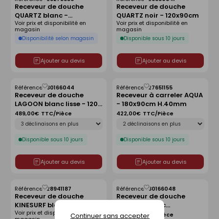
Enregistrer
Enregistrer
Receveur de douche
Receveur de douche
comme
comme
QUARTZ blanc -
QUARTZ noir - 120x90cm
liste
liste
Voir prix et disponibilité en
Voir prix et disponibilité en
160x90cm
magasin
magasin
Disponibilité selon magasin
Disponible sous 10 jours
Ajouter au devis
Ajouter au devis
Référence :
30166044
Référence :
27651155
Enregistrer
Enregistrer
Receveur de douche
Receveur à carreler AQUA
comme
comme
LAGOON blanc lisse - 120 x
- 180x90cm H.40mm
liste
liste
90 cm
489,00€
TTC/Pièce
422,00€
TTC/Pièce
Déclinaison
Déclinaison
Disponible sous 10 jours
Disponible sous 10 jours
Ajouter au devis
Ajouter au devis
Référence :
28941187
Référence :
30166048
Enregistrer
Enregistrer
Receveur de douche
Receveur de douche
comme
comme
KINESURF blanc -
LAGOON blanc
liste
liste
Voir prix et disponibilité en
80x80cm
antidérapant - 120 x 80
489,00€
TTC/Pièce
Continuer sans accepter