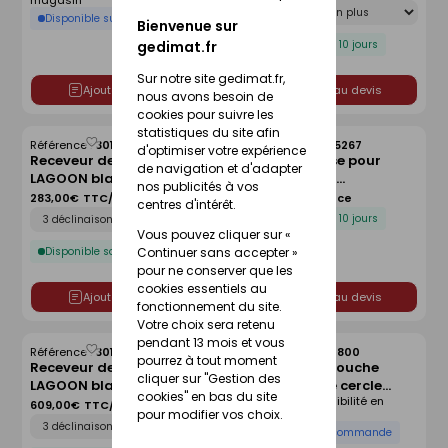
magasin
Déclinaison
cm
Disponible sur commande
Bienvenue sur
Disponible sous 10 jours
gedimat.fr
Sur notre site gedimat.fr,
Ajouter au devis
Ajouter au devis
nous avons besoin de
cookies pour suivre les
statistiques du site afin
Référence :
30166042
Référence :
30005267
Enregistrer
Enregistrer
d'optimiser votre expérience
Receveur de douche
Kit de réhausse pour
comme
comme
de navigation et d'adapter
LAGOON blanc lisse - 90 x
receveur avec
liste
liste
nos publicités à vos
90 cm
écoulement linéaire
283,00€
TTC/Pièce
134,00€
TTC/Pièce
centres d'intérêt.
Déclinaison
FUNDO - 120 x 120 cm
Disponible sous 10 jours
Vous pouvez cliquer sur «
Disponible sous 10 jours
Continuer sans accepter »
pour ne conserver que les
cookies essentiels au
Ajouter au devis
Ajouter au devis
fonctionnement du site.
Votre choix sera retenu
pendant 13 mois et vous
Référence :
30166045
Référence :
30214800
Enregistrer
Enregistrer
pourrez à tout moment
Receveur de douche
Receveur de douche
comme
comme
cliquer sur "Gestion des
LAGOON blanc lisse - 140
d'angle 1/4 de cercle
liste
liste
cookies" en bas du site
Voir prix et disponibilité en
x 90 cm
ARKITEKT en grès blanc -
609,00€
TTC/Pièce
magasin
pour modifier vos choix.
Déclinaison
90x90cm
Disponible sur commande