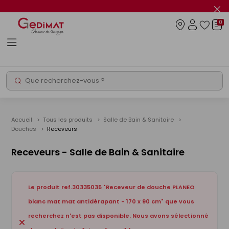
Panneau de gestion des cookies
Fer
le
0
flas
Connexio
info
Rechercher
Chantier express
Accueil
Tous les produits
Salle de Bain & Sanitaire
Douches
Receveurs
Receveurs - Salle de Bain & Sanitaire
Le produit ref.30335035 "Receveur de douche PLANEO
blanc mat mat antidérapant - 170 x 90 cm" que vous
recherchez n'est pas disponible. Nous avons sélectionné