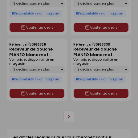
Déclinaison
Déclinaison
Disponibilité selon magasin
Disponibilité selon magasin
Ajouter au devis
Ajouter au devis
Référence :
30168329
Référence :
30168330
Enregistrer
Enregistrer
Receveur de douche
Receveur de douche
comme
comme
PLANEO blanc mat
PLANEO blanc mat
liste
liste
Voir prix et disponibilité en
Voir prix et disponibilité en
antidérapant - 90 x 90
antidérapant - 120 x 80
magasin
magasin
cm
cm
Déclinaison
Déclinaison
Disponibilité selon magasin
Disponibilité selon magasin
Ajouter au devis
Ajouter au devis
Page
suivante
Les articles receveurs que vous cherchez sont sur