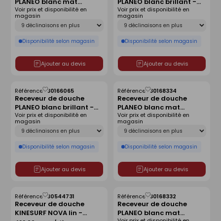
PLANEO blanc mat
PLANEO blanc brillant -
liste
liste
Voir prix et disponibilité en
Voir prix et disponibilité en
antidérapant - 180 x 80
120 x 90 cm
magasin
magasin
cm
Déclinaison
Déclinaison
Disponibilité selon magasin
Disponibilité selon magasin
Ajouter au devis
Ajouter au devis
Référence :
30166065
Référence :
30168334
Enregistrer
Enregistrer
Receveur de douche
Receveur de douche
comme
comme
PLANEO blanc brillant -
PLANEO blanc mat
liste
liste
Voir prix et disponibilité en
Voir prix et disponibilité en
180 x 90 cm
antidérapant - 160 x 80
magasin
magasin
cm
Déclinaison
Déclinaison
Disponibilité selon magasin
Disponibilité selon magasin
Ajouter au devis
Ajouter au devis
Référence :
30544731
Référence :
30168332
Enregistrer
Enregistrer
Receveur de douche
Receveur de douche
comme
comme
KINESURF NOVA lin -
PLANEO blanc mat
liste
liste
Voir prix et disponibilité en