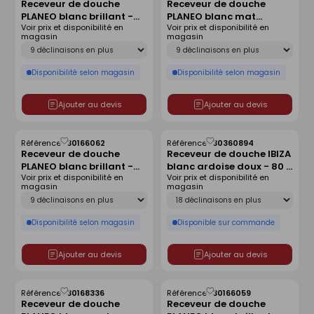
Receveur de douche
Receveur de douche
comme
comme
PLANEO blanc brillant -
PLANEO blanc mat
liste
liste
Voir prix et disponibilité en
Voir prix et disponibilité en
140 x 90 cm
antidérapant - 160 x 90
magasin
magasin
cm
Déclinaison
Déclinaison
Disponibilité selon magasin
Disponibilité selon magasin
Ajouter au devis
Ajouter au devis
Référence :
30166062
Référence :
30360894
Enregistrer
Enregistrer
Receveur de douche
Receveur de douche IBIZA
comme
comme
PLANEO blanc brillant -
blanc ardoise doux - 80 x
liste
liste
Voir prix et disponibilité en
Voir prix et disponibilité en
160 x 80 cm
120 cm
magasin
magasin
Déclinaison
Déclinaison
Disponibilité selon magasin
Disponible sur commande
Ajouter au devis
Ajouter au devis
Référence :
30168336
Référence :
30166059
Enregistrer
Enregistrer
Receveur de douche
Receveur de douche
comme
comme