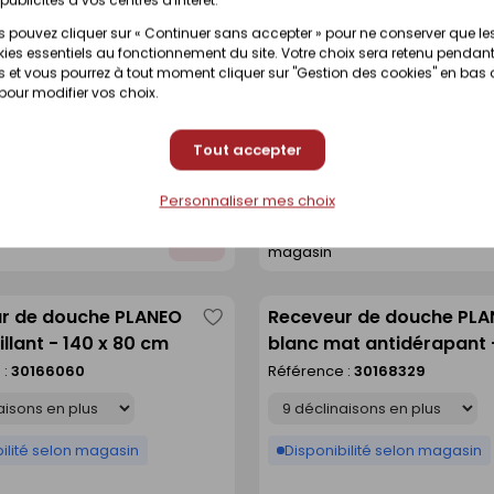
r de douche PLANEO
Receveur de douche IBIZ
 pouvez cliquer sur « Continuer sans accepter » pour ne conserver que le
Enregistrer
ies essentiels au fonctionnement du site. Votre choix sera retenu pendant
t antidérapant - 140 x
ardoise doux - 90 x 120 
comme
 et vous pourrez à tout moment cliquer sur "Gestion des cookies" en bas
 :
30168332
Référence :
30360900
 pour modifier vos choix.
liste
Déclinaison
Tout accepter
ilité selon magasin
Disponible sur commande
Personnaliser mes choix
t disponibilité en
Voir prix et disponibilité en
Ajouter
magasin
au
devis
r de douche PLANEO
Receveur de douche PL
Enregistrer
illant - 140 x 80 cm
blanc mat antidérapant 
comme
90 cm
 :
30166060
Référence :
30168329
liste
Déclinaison
ilité selon magasin
Disponibilité selon magasin