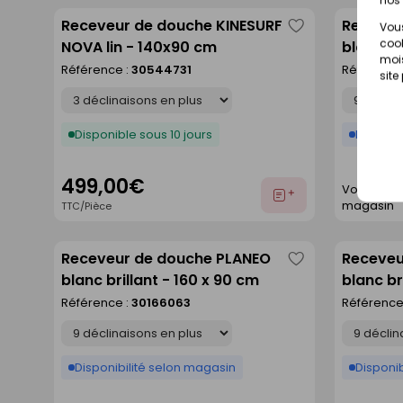
Receveur de douche KINESURF
Receveu
Vous
Enregistrer
cook
NOVA lin - 140x90 cm
blanc ma
comme
mois
80 cm
Référence :
30544731
Référence
site
liste
Déclinaison
Déclinaison
Disponible sous 10 jours
Disponib
499,00€
Voir prix e
Ajouter
magasin
TTC/Pièce
au
devis
Receveur de douche PLANEO
Receveu
Enregistrer
blanc brillant - 160 x 90 cm
blanc br
comme
Référence :
30166063
Référence
liste
Déclinaison
Déclinaison
Disponibilité selon magasin
Disponib