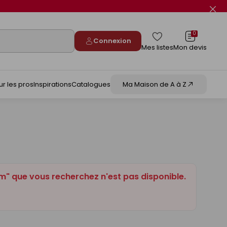
Fer
le
flas
info
0
Connexion
Mes listes
Mon devis
ur les pros
Inspirations
Catalogues
Ma Maison de A à Z
" que vous recherchez n'est pas disponible.