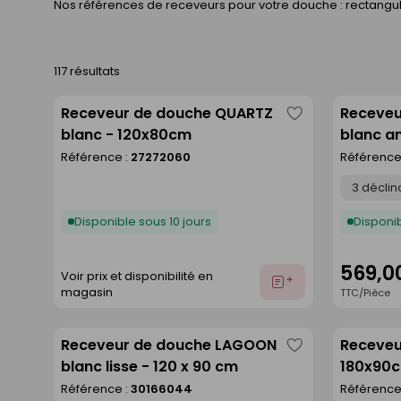
Nos références de receveurs pour votre douche : rectangula
117 résultats
Receveur de douche QUARTZ
Receveu
Enregistrer
blanc - 120x80cm
blanc an
comme
Référence :
27272060
Référence
liste
Déclinaison
Disponible sous 10 jours
Disponib
569,0
Voir prix et disponibilité en
Ajouter
magasin
TTC/Pièce
au
devis
Receveur de douche LAGOON
Receveu
Enregistrer
blanc lisse - 120 x 90 cm
180x90
comme
Référence :
30166044
Référence
liste