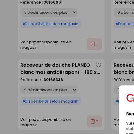
90 cm
Référence :
30166061
Référence
liste
Déclinaison
Déclinaison
Disponibilité selon magasin
Disponib
Voir prix et disponibilité en
Voir prix e
Ajouter
magasin
magasin
au
devis
Receveur de douche PLANEO
Receveu
Enregistrer
blanc mat antidérapant - 180 x
blanc br
comme
80 cm
Référence :
30168336
Référence
liste
Déclinaison
Déclinaison
Disponibilité selon magasin
Disponib
Bie
Voir prix et disponibilité en
Voir prix e
Ajouter
Sur 
magasin
magasin
au
stat
devis
nos 