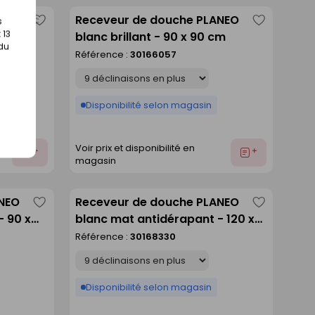
A blanc
Receveur de douche PLANEO
s
Enregistrer
Enregistre
 13
cm
blanc brillant - 90 x 90 cm
comme
comme
 du
Référence :
30166057
liste
liste
Déclinaison
Disponibilité selon magasin
Voir prix et disponibilité en
Ajouter
Ajouter
magasin
au
au
devis
devis
ANEO
Receveur de douche PLANEO
Enregistrer
Enregistre
- 90 x
blanc mat antidérapant - 120 x
comme
comme
80 cm
Référence :
30168330
liste
liste
Déclinaison
Disponibilité selon magasin