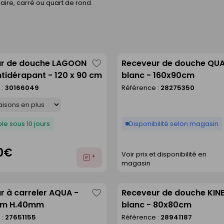
ire, carré ou quart de rond.
r de douche LAGOON
Receveur de douche QU
Enregistrer
tidérapant - 120 x 90 cm
blanc - 160x90cm
comme
 :
30166049
Référence :
28275350
liste
le sous 10 jours
Disponibilité selon magasin
0€
Voir prix et disponibilité en
Ajouter
magasin
au
devis
r à carreler AQUA -
Receveur de douche KIN
Enregistrer
cm H.40mm
blanc - 80x80cm
comme
 :
27651155
Référence :
28941187
liste