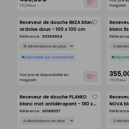
Voir prix e
Ajouter
magasin
TTC/Pièce
au
devis
Receveur de douche IBIZA blanc
Receveu
Enregistrer
ardoise doux - 100 x 100 cm
blanc li
comme
Référence :
30360904
Référence
liste
Déclinaison
Déclinaison
Disponible sur commande
Disponib
355,0
Voir prix et disponibilité en
Ajouter
magasin
TTC/Pièce
au
devis
Receveur de douche PLANEO
Receveu
Enregistrer
blanc mat antidérapant - 180 x
NOVA bl
comme
90 cm
Référence :
30168337
Référence
liste
Déclinaison
Déclinaison