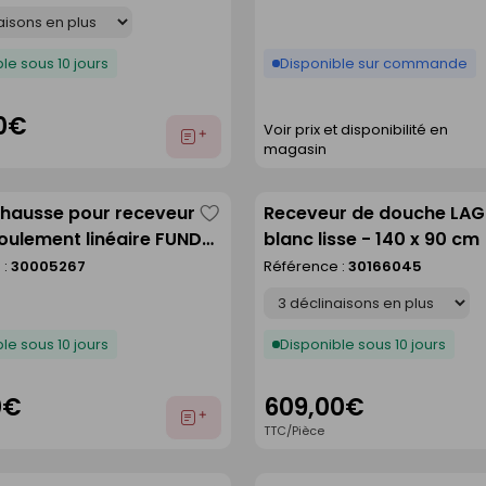
le sous 10 jours
Disponible sur commande
0€
Voir prix et disponibilité en
Ajouter
magasin
au
devis
éhausse pour receveur
Receveur de douche LA
Enregistrer
oulement linéaire FUNDO
blanc lisse - 140 x 90 cm
comme
120 cm
 :
30005267
Référence :
30166045
liste
Déclinaison
le sous 10 jours
Disponible sous 10 jours
0€
609,00€
Ajouter
TTC/Pièce
au
devis