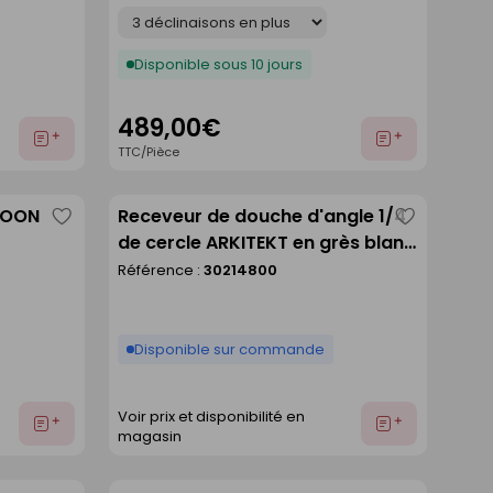
Déclinaison
Disponible sous 10 jours
489,00€
Ajouter
Ajouter
TTC/Pièce
au
au
devis
devis
GOON
Receveur de douche d'angle 1/4
Enregistrer
Enregistre
de cercle ARKITEKT en grès blanc
comme
comme
- 90x90cm
Référence :
30214800
liste
liste
Disponible sur commande
Voir prix et disponibilité en
Ajouter
Ajouter
magasin
au
au
devis
devis