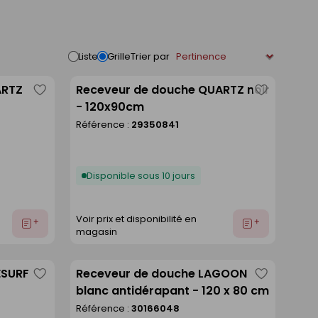
Trier par
Liste
Grille
ARTZ
Receveur de douche QUARTZ noir
Enregistrer
Enregistre
- 120x90cm
comme
comme
Référence :
29350841
liste
liste
Disponible sous 10 jours
Voir prix et disponibilité en
Ajouter
Ajouter
magasin
au
au
devis
devis
ESURF
Receveur de douche LAGOON
Enregistrer
Enregistre
blanc antidérapant - 120 x 80 cm
comme
comme
Référence :
30166048
liste
liste