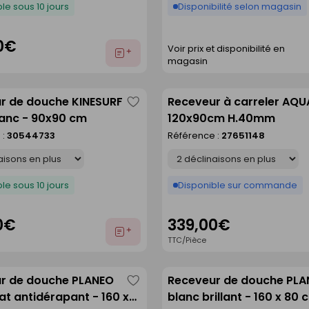
le sous 10 jours
Disponibilité selon magasin
0€
Voir prix et disponibilité en
Ajouter
magasin
au
devis
r de douche KINESURF
Receveur à carreler AQU
Enregistrer
anc - 90x90 cm
120x90cm H.40mm
comme
 :
30544733
Référence :
27651148
liste
Déclinaison
le sous 10 jours
Disponible sur commande
0€
339,00€
Ajouter
TTC/Pièce
au
devis
r de douche PLANEO
Receveur de douche PL
Enregistrer
t antidérapant - 160 x
blanc brillant - 160 x 80 
comme