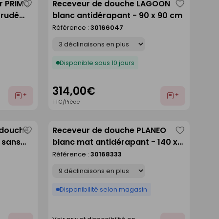
er PRIMO
Receveur de douche LAGOON
Enregistrer
Enregistre
trudé
blanc antidérapant - 90 x 90 cm
comme
comme
ng.120cm
Référence :
30166047
liste
liste
Déclinaison
Disponible sous 10 jours
314,00€
Ajouter
Ajouter
TTC/Pièce
au
au
devis
devis
 douche
Receveur de douche PLANEO
Enregistrer
Enregistre
 sans
blanc mat antidérapant - 140 x
comme
comme
90 cm
Référence :
30168333
liste
liste
Déclinaison
Disponibilité selon magasin