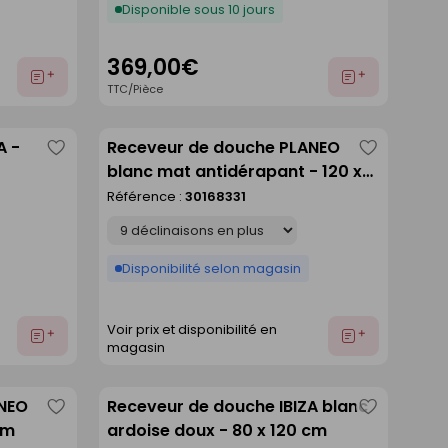
Disponible sous 10 jours
369,00€
Ajouter
Ajouter
TTC/Pièce
au
au
devis
devis
A -
Receveur de douche PLANEO
Enregistrer
Enregistre
blanc mat antidérapant - 120 x
comme
comme
90 cm
Référence :
30168331
liste
liste
Déclinaison
Disponibilité selon magasin
Voir prix et disponibilité en
Ajouter
Ajouter
magasin
au
au
devis
devis
ANEO
Receveur de douche IBIZA blanc
Enregistrer
Enregistre
cm
ardoise doux - 80 x 120 cm
comme
comme