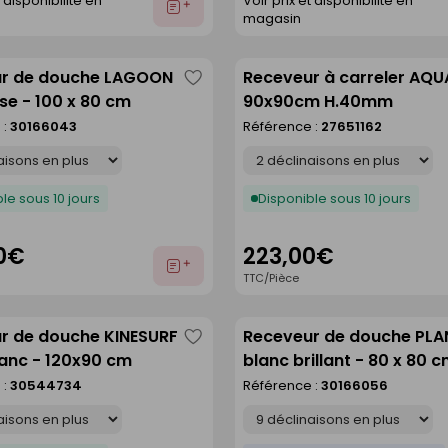
t disponibilité en
Voir prix et disponibilité en
Ajouter
magasin
au
devis
r de douche LAGOON
Receveur à carreler AQU
Enregistrer
sse - 100 x 80 cm
90x90cm H.40mm
comme
 :
30166043
Référence :
27651162
liste
Déclinaison
le sous 10 jours
Disponible sous 10 jours
0€
223,00€
Ajouter
TTC/Pièce
au
devis
r de douche KINESURF
Receveur de douche PL
Enregistrer
anc - 120x90 cm
blanc brillant - 80 x 80 
comme
 :
30544734
Référence :
30166056
liste
Déclinaison