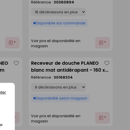
Référence :
30360894
liste
liste
Déclinaison
Disponible sur commande
Voir prix et disponibilité en
Ajouter
Ajouter
magasin
au
au
devis
devis
ANEO
Receveur de douche PLANEO
Enregistrer
Enregistre
cm
blanc mat antidérapant - 160 x
comme
comme
80 cm
Référence :
30168334
liste
liste
Déclinaison
ter
Disponibilité selon magasin
Voir prix et disponibilité en
Ajouter
Ajouter
magasin
au
au
er
devis
devis