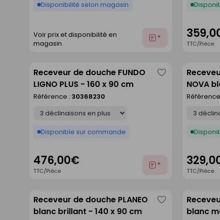
Disponibilité selon magasin
Disponib
359,0
Voir prix et disponibilité en
Ajouter
magasin
TTC/Pièce
au
devis
Receveur de douche FUNDO
Receveu
Enregistrer
LIGNO PLUS - 160 x 90 cm
NOVA bl
comme
Référence :
30368230
Référence
liste
Déclinaison
Déclinaison
Disponible sur commande
Disponib
476,00€
329,0
Ajouter
TTC/Pièce
TTC/Pièce
au
devis
Receveur de douche PLANEO
Receveu
Enregistrer
blanc brillant - 140 x 90 cm
blanc ma
comme