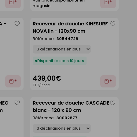
Voir prix et disponibilité en
Ajouter
Ajouter
magasin
au
au
devis
devis
A -
Receveur de douche KINESURF
Enregistrer
Enregistre
NOVA lin - 120x90 cm
comme
comme
Référence :
30544728
liste
liste
Déclinaison
Disponible sous 10 jours
439,00€
Ajouter
Ajouter
TTC/Pièce
au
au
devis
devis
ANEO
Receveur de douche CASCADE
Enregistrer
Enregistre
cm
blanc - 120 x 90 cm
comme
comme
Référence :
30002877
liste
liste
Déclinaison