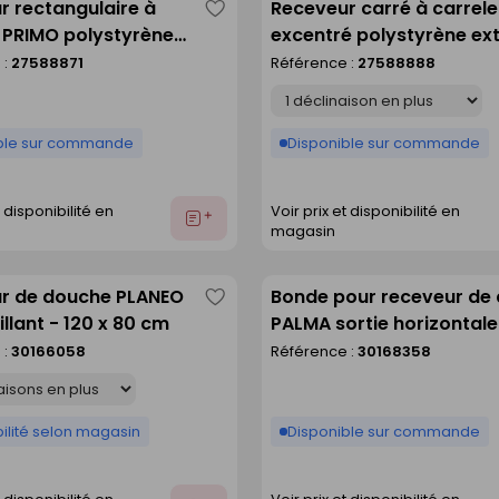
r rectangulaire à
Receveur carré à carrel
Enregistrer
r PRIMO polystyrène
excentré polystyrène ex
comme
 centré haut.4cm
haut.4cm larg.120cm lo
 :
27588871
Référence :
27588888
liste
cm long.140cm
Déclinaison
ble sur commande
Disponible sur commande
t disponibilité en
Voir prix et disponibilité en
Ajouter
magasin
au
devis
r de douche PLANEO
Bonde pour receveur de
Enregistrer
illant - 120 x 80 cm
PALMA sortie horizontale
comme
capot
 :
30166058
Référence :
30168358
liste
ilité selon magasin
Disponible sur commande