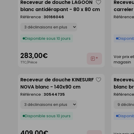
Receveur de douche LAGOON
Receveu
Enregistrer
blanc antidérapant - 80 x 80 cm
carrele
comme
extrudé
Référence :
30166046
Référence
liste
larg.90
Déclinaison
Disponible sous 10 jours
Disponi
283,00€
Voir prix e
Ajouter
magasin
TTC/Pièce
au
devis
Receveur de douche KINESURF
Receveu
Enregistrer
NOVA blanc - 140x90 cm
blanc br
comme
Référence :
30544735
Référence
liste
Déclinaison
Déclinaison
Disponible sous 10 jours
Disponib
409,00€