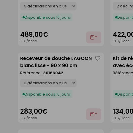
Déclinaison
Déclinaison
Disponible sous 10 jours
Disponib
489,00€
422,0
Ajouter
TTC/Pièce
TTC/Pièce
au
devis
Receveur de douche LAGOON
Kit de r
Enregistrer
blanc lisse - 90 x 90 cm
avec éc
comme
- 120 x 
Référence :
30166042
Référence
liste
Déclinaison
Disponible sous 10 jours
Disponib
283,00€
134,0
Ajouter
TTC/Pièce
TTC/Pièce
au
devis